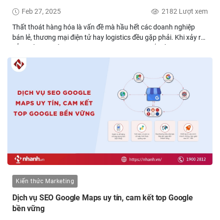
Feb 27, 2025
2182 Lượt xem
Thất thoát hàng hóa là vấn đề mà hầu hết các doanh nghiệp
bán lẻ, thương mại điện tử hay logistics đều gặp phải. Khi xảy ra
tổn thất, câu hỏi quan trọng đặt ra là: Có nên bắt đền nhân viên
hay không? Câu trả lời là có, nhưng quan trọng hơn việc yêu cầu
bồi thường là xác định nguyên nhân thất thoát để có giải pháp
lâu dài. Nếu chỉ tập trung vào bắt đền nhân viên mà không cải
thiện hệ thống quản lý, tình trạng này có thể tiếp diễn, gây thiệt
hại lớn hơn.Trong bài viết này, Nhanh.vn sẽ giúp bạn hiểu rõ hơn
về:Nguyên nhân thất thoát hàng hóa phổ biến trong doanh
nghiệpKhi nào nên bắt đền nhân viên khi xảy ra thất thoát hàng
hóa?Giải pháp kiểm soát và ngăn chặn thất thoát hàng hóa hiệu
quả
Kiến thức Marketing
Dịch vụ SEO Google Maps uy tín, cam kết top Google
bền vững