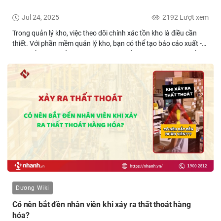
Jul 24, 2025
2192 Lượt xem
Trong quản lý kho, việc theo dõi chính xác tồn kho là điều cần
thiết. Với phần mềm quản lý kho, bạn có thể tạo báo cáo xuất -
nhập - tồn kho chỉ trong 1 phút, giúp tiết kiệm thời gian và giảm
thiểu sai sót, từ đó nâng cao hiệu quả kinh doanh.
Dương Wiki
Có nên bắt đền nhân viên khi xảy ra thất thoát hàng
hóa?