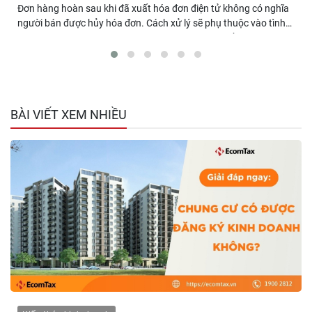
Đơn hàng hoàn sau khi đã xuất hóa đơn điện tử không có nghĩa
người bán được hủy hóa đơn. Cách xử lý sẽ phụ thuộc vào tình
trạng giao dịch và lý do hoàn hàng theo quy định về hóa đơn
điện tử. Nếu người mua trả lại toàn bộ hoặc một phần hàng hóa
sau khi hóa đơn đã được lập, người bán cần thực hiện điều chỉnh
hoặc thay thế hóa đơn theo đúng quy định, đồng thời cập nhật
doanh thu và nghĩa vụ thuế tương ứng. Trường hợp phát sinh
trên Shopee, TikTok Shop, Lazada hoặc các sàn TMĐT khác,
BÀI VIẾT XEM NHIỀU
người bán cũng cần đối chiếu với dữ liệu hoàn đơn từ sàn trước
khi xử lý hóa đơn để bảo đảm số liệu chính xác và tránh sai sót
khi kê khai thuế.