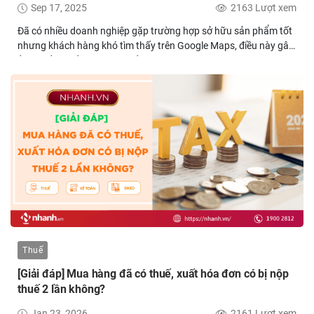
Sep 17, 2025
2163 Lượt xem
Đã có nhiều doanh nghiệp gặp trường hợp sở hữu sản phẩm tốt
nhưng khách hàng khó tìm thấy trên Google Maps, điều này gây
ảnh hưởng đến sự tin cậy của khách hàng. Với những doanh
nghiệp gặp khó khăn trong việc tăng lượt tìm kiếm tự nhiên trên
Google Maps, dịch vụ SEO Google Map chính là chìa khóa giúp
cửa hàng hiển thị trên top Google, gia tăng uy tín và thu hút
khách địa phương một cách tự nhiên, hiệu quả.
Thuế
[Giải đáp] Mua hàng đã có thuế, xuất hóa đơn có bị nộp
thuế 2 lần không?
Jan 23, 2026
2161 Lượt xem