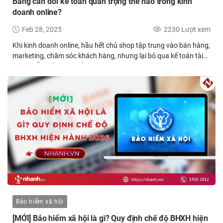
Bảng cân đối kế toán quan trọng thế nào trong kinh
doanh online?
Feb 28, 2025
2230 Lượt xem
Khi kinh doanh online, hầu hết chủ shop tập trung vào bán hàng,
marketing, chăm sóc khách hàng, nhưng lại bỏ qua kế toán tài
chính, dẫn đến việc quản lý doanh thu, chi phí và lợi nhuận không
chính xác. Nhiều chủ shop kinh doanh online chưa từng lập
bảng cân đối kế toán hoặc chưa nắm rõ cách sử dụng báo cáo
này. Không làm bảng cân đối kế toán có thể khiến báo cáo tài
chính sai lệch nghiêm trọng. Không quản lý công nợ đúng cách,
bạn có thể mất doanh thu mà không hề hay biết! Nếu bạn đang
kinh doanh online và chưa thực sự hiểu về kế toán quản trị nói
chung và bảng cân đối kế toán nói riêng, đây là lúc Nhanh.vn sẽ
giúp bạn trang bị ngay những kiến thức tài chính cơ bản để
tránh rủi ro lớn trong kinh doanh.
Bảo hiểm xã hội
[MỚI] Bảo hiểm xã hội là gì? Quy định chế độ BHXH hiện