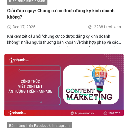
Kiến thức kinh doanh
Giải đáp ngay: Chung cư có được đăng ký kinh doanh
không?
Dec 17, 2025
2238 Lượt xem
Khi xem xét câu hỏi "chung cư có được đăng ký kinh doanh
không", nhiều người thường băn khoăn về tính hợp pháp và các
quy định liên quan. Việc chuyển đổi mục đích sử dụng từ nơi ở
thành cơ sở kinh doanh không phải lúc nào cũng đơn giản, đòi
hỏi phải tuân thủ nghiêm ngặt các quy định pháp luật. Để giúp
bạn hiểu rõ hơn về vấn đề này, EcomTax sẽ giải đáp chi tiết về
khả năng và điều kiện đăng ký kinh doanh tại chung cư ngay sau
đây.
Bán hàng trên Facebook, Instagram