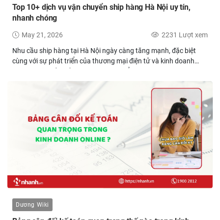
Top 10+ dịch vụ vận chuyển ship hàng Hà Nội uy tín,
nhanh chóng
May 21, 2026
2231 Lượt xem
Nhu cầu ship hàng tại Hà Nội ngày càng tăng mạnh, đặc biệt
cùng với sự phát triển của thương mại điện tử và kinh doanh
online. Giữa rất nhiều đơn vị vận chuyển trên thị trường hiện nay,
không phải dịch vụ nào cũng phù hợp với nhu cầu của từng
người bán. Trong bài viết này, tôi sẽ tổng hợp top 10+ dịch vụ
vận chuyển ship hàng Hà Nội uy tín, nhanh chóng và được nhiều
shop online lựa chọn cho các bạn tham khảo.
Dương Wiki