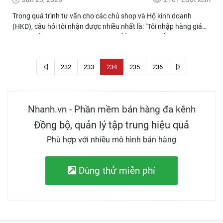
Trong quá trình tư vấn cho các chủ shop và Hộ kinh doanh
(HKD), câu hỏi tôi nhận được nhiều nhất là: "Tôi nhập hàng giá
đã bao gồm VAT (tức là đã nộp thuế ở khâu mua rồi), giờ bán ra
lại bắt tôi xuất hóa đơn và nộp thuế thêm một lần nữa. Vậy có
phải tôi đang bị Nhà nước tính thuế 2 lần (thuế chồng thuế)
232
233
234
235
236
không?"Đây là một hiểu lầm cực kỳ phổ biến khiến nhiều anh chị
em kinh doanh sợ xuất hóa đơn vì nghĩ mình bị thiệt. Bài viết này
tôi sẽ giúp bạn giải mã tường tận vấn đề dưới góc độ tài chính và
pháp lý.
Nhanh.vn - Phần mềm bán hàng đa kênh
Đồng bộ, quản lý tập trung hiệu quả
Phù hợp với nhiều mô hình bán hàng
Dùng thử miễn phí