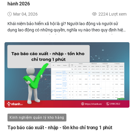
hành 2026
Mar 04, 2026
2224 Lượt xem
Khái niệm bảo hiểm xã hội là gì? Người lao động và người sử
dụng lao động có những quyền, nghĩa vụ nào theo quy định hiện
hành? Đây là những vấn đề quan trọng nhưng không phải ai
cũng nắm rõ đầy đủ.Trong bài viết này, nội dung sẽ tổng hợp và
làm rõ khái niệm bảo hiểm xã hội, đồng thời cập nhật quy định về
các chế độ BHXH hiện hành năm 2026, giúp bạn hiểu đúng bản
chất, quyền lợi và trách nhiệm của các bên khi tham gia. Nếu
đang tìm kiếm thông tin hệ thống và dễ áp dụng, bạn có thể
tham khảo chi tiết ngay sau đây.
Kinh nghiệm quản lý kho hàng
Tạo báo cáo xuất - nhập - tồn kho chỉ trong 1 phút