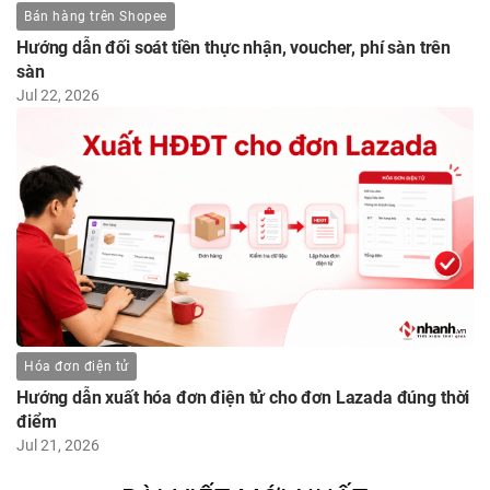
Nội, TP. Hồ Chí Minh. Với mong muốn mở rộng thị trường, chúng tôi
Bán hàng trên Shopee
cần các bạn – những ứng viên tiềm năng – cùng đồng hành trên
Hướng dẫn đối soát tiền thực nhận, voucher, phí sàn trên
con đường phát triển toàn cầu.
sàn
Jul 22, 2026
Hóa đơn điện tử
Hướng dẫn xuất hóa đơn điện tử cho đơn Lazada đúng thời
điểm
Jul 21, 2026