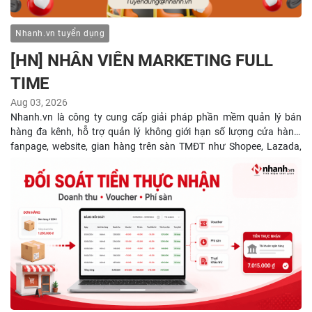
Nhanh.vn tuyển dụng
[HN] NHÂN VIÊN MARKETING FULL
TIME
Aug 03, 2026
Nhanh.vn là công ty cung cấp giải pháp phần mềm quản lý bán
hàng đa kênh, hỗ trợ quản lý không giới hạn số lượng cửa hàng,
fanpage, website, gian hàng trên sàn TMĐT như Shopee, Lazada,
Tiktok…Các sản phẩm và dịch vụ chính mà Nhanh đang cung cấp
bao gồm: Phần mềm quản lý bán hàng, Thiết kế website, Phần mềm
quản lý chat đa kênh, Dịch vụ vận chuyển thu tiền hộ trên toàn
quốc, Hóa đơn điện tử, đại lý thuế Ecomtax (Dịch vụ tư vấn thuế,
Dịch vụ kế toán, Dịch vụ kê khai thuế, Khóa học Xóa mù Thuế, Hóa
đơn điện tử, Khám kho, vận hành kho), Dịch vụ Bảo Hiểm Xã Hội,
Dịch vụ tuyển dụng và Các giải pháp hỗ trợ marketing, bán
hàng.Nhanh.vn là một sự đúc kết rất nhiều kiến thức, kinh nghiệm,
trí tuệ trong hơn 10 năm của gần 1000 nhân viên và hơn 100000
nhà bán lẻ, sẽ giúp cho chủ cửa hàng tiết kiệm thời gian và kinh
doanh hiệu quả. Nhanh đã có mặt tại các thành phố lớn như Hà