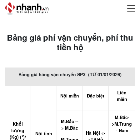
Bảng giá phí vận chuyển, phí thu
tiền hộ
(TỪ 01/01/2026)
Bảng giá hãng vận chuyển SPX
Liên
Nội miền
Đặc biệt
miền
M.Bắc-
M.Bắc --
Khối
>M.Trung
> M.Bắc
lượng
- Nam
Hà Nội <-
Nội tỉnh
(Kg) (*)/
M.Trung
>TP.Hồ