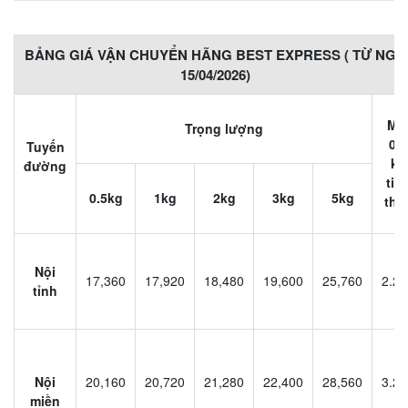
BẢNG GIÁ VẬN CHUYỂN HÃNG BEST EXPRESS ( TỪ NGÀ
15/04/2026)
Mỗ
Trọng lượng
0,5
Tuyến
kg
đường
tiế
0.5kg
1kg
2kg
3kg
5kg
the
Nội
17,360
17,920
18,480
19,600
25,760
2.20
tỉnh
Nội
20,160
20,720
21,280
22,400
28,560
3.20
miền