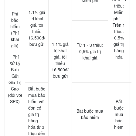
Miễn phí
triệu:
1.1% giá
Miễn
Phí
trị khai
phí
bảo
giá, tối
Trên 1
hiểm
thiểu
triệu:
(Phí
16.500đ/
0.5%
khai
bưu gửi
1,1% giá
giá trị
Từ 1 - 3 triệu:
giá)
trị khai
hàng
0,5% giá trị
Phí
giá, tối
hóa
khai giá
Xử Lý
thiểu
Bưu
16.500đ/
t
Gửi
bưu gửi
Giá Trị
Cao
Bắt buộc
(đối với
mua bảo
SPX)
hiểm với
Bắt
đơn có
buộc
Bắt buộc mua
giá trị
mua
bảo hiểm
hàng
bảo
hóa từ 3
hiểm
triệu đến