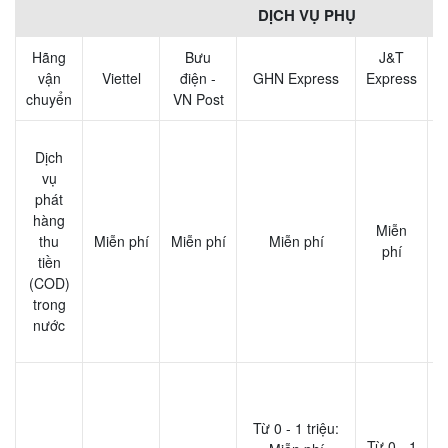
DỊCH VỤ PHỤ
Hãng
Bưu
J&T
vận
Viettel
điện -
GHN Express
Express
E
chuyển
VN Post
T
Dịch
vụ
phát
hàng
Miễn
thu
Miễn phí
Miễn phí
Miễn phí
phí
tiền
(COD)
trong
nước
T
Từ 0 - 1 triệu:
Từ 0 - 1