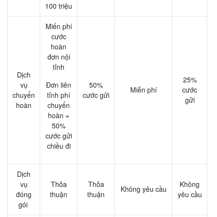
100 triệu
Miến phí
cước
hoàn
đơn nội
tỉnh
Dịch
25%
vụ
Đơn liên
50%
Miễn phí
cước
chuyển
tỉnh phí
cước gửi
gửi
hoàn
chuyển
hoàn =
50%
cước gửi
chiều đi
Dịch
vụ
Thỏa
Thỏa
Không
Không yêu cầu
đóng
thuận
thuận
yêu cầu
y
gói