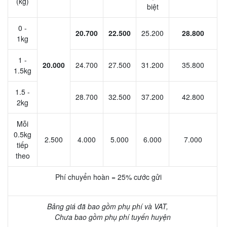
(kg)
biệt
0 -
20.700
22.500
25.200
28.800
1kg
1 -
20.000
24.700
27.500
31.200
35.800
1.5kg
1.5 -
28.700
32.500
37.200
42.800
2kg
Mỗi
0.5kg
2.500
4.000
5.000
6.000
7.000
tiếp
theo
Phí chuyển hoàn = 25% cước gửi
Bảng giá đã bao gồm phụ phí và VAT,
Chưa bao gồm phụ phí tuyến huyện