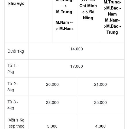
M.Trung-
khu vực
-->
Chí Minh
>M.Bắc -
M.Trung
<-> Đà
Nam
Nẵng
M.Nam-
M.Nam --
>M.Bắc -
> M.Nam
Trung
14.000
Dưới 1kg
Từ 1 -
17.000
2kg
Từ 2 -
20.000
21.000
3kg
Từ 3 -
23.000
25.000
4kg
Mỗi 1 Kg
tiếp theo
3.000
4.000