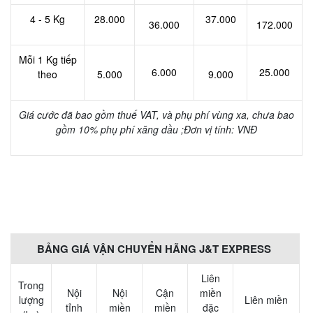
4 - 5 Kg
28.000
37.000
36.000
172.000
Mỗi 1 Kg tiếp
6.000
25.000
theo
5.000
9.000
Giá cước đã bao gồm thuế VAT, và phụ phí vùng xa, chưa bao
gồm 10% phụ phí xăng dầu ;Đơn vị tính: VNĐ
BẢNG GIÁ VẬN CHUYỂN HÃNG J&T EXPRESS
Liên
Trong
Nội
Nội
Cận
miền
lượng
Liên miền
tỉnh
miền
miền
đặc