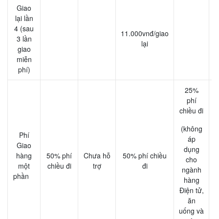
Giao
lại lần
4 (sau
11.000vnđ/giao
3 lần
lại
giao
miễn
phí)
25%
phí
chiều đi
(không
Phí
áp
Giao
dụng
hàng
50% phí
Chưa hỗ
50% phí chiều
cho
một
chiều đi
trợ
đi
ngành
c
phần
hàng
Điện tử,
ăn
uống và