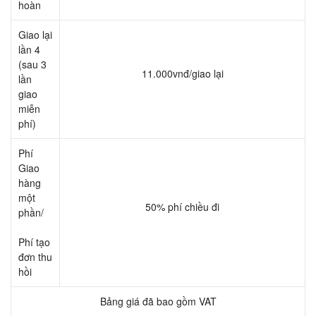
hoàn
Giao lại
lần 4
(sau 3
11.000vnđ/giao lại
lần
giao
miễn
phí)
Phí
Giao
hàng
một
50% phí chiều đi
phần/
Phí tạo
đơn thu
hồi
Bảng giá đã bao gồm VAT