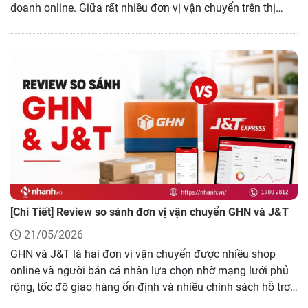
doanh online. Giữa rất nhiều đơn vị vận chuyển trên thị
trường hiện nay, không phải dịch vụ nào cũng phù hợp với
nhu cầu của từng người bán. Trong bài viết này, tôi sẽ tổng
hợp top 10+ dịch vụ vận chuyển ship hàng Hà Nội uy tín,
nhanh chóng và được nhiều shop online lựa chọn cho các
bạn tham khảo.
[Chi Tiết] Review so sánh đơn vị vận chuyển GHN và J&T
21/05/2026
GHN và J&T là hai đơn vị vận chuyển được nhiều shop
online và người bán cá nhân lựa chọn nhờ mạng lưới phủ
rộng, tốc độ giao hàng ổn định và nhiều chính sách hỗ trợ.
Tuy nhiên, mỗi bên sẽ có ưu, nhược điểm riêng về chi phí,