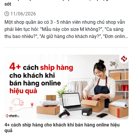
sót
11/06/2026
Một shop quần áo có 3 - 5 nhân viên nhưng chủ shop vẫn
phải liên tục hỏi: “Mẫu này còn size M không?”, “Ca sáng
thu bao nhiêu?”, “Ai giữ hàng cho khách này?”, “Đơn online
đã soạn chưa?”. Vấn đề thường không nằm ở việc nhân
viên thiếu cố gắng, mà nằm ở cách phân việc, chia ca,
phân quyền và đo hiệu suất chưa rõ.
4+ cách ship hàng cho khách khi bán hàng online hiệu
quả