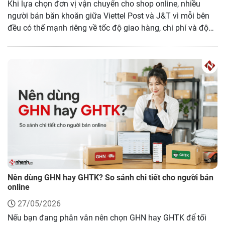
Khi lựa chọn đơn vị vận chuyển cho shop online, nhiều
người bán băn khoăn giữa Viettel Post và J&T vì mỗi bên
đều có thế mạnh riêng về tốc độ giao hàng, chi phí và độ
phủ toàn quốc. Bài viết dưới đây tôi sẽ đánh giá chi tiết
Viettel Post và J&T thực tế để giúp bạn chọn giải pháp phù
hợp với nhu cầu kinh doanh. Và hãy cùng khám phá MoMo
Ship, cổng vận chuyển hỗ trợ kết nối đa đơn vị giao hàng
tiết kiệm, tiện lợi cho chủ shop online. Hãy cùng tìm hiểu
bài viết sau.
Nên dùng GHN hay GHTK? So sánh chi tiết cho người bán
online
27/05/2026
Nếu bạn đang phân vân nên chọn GHN hay GHTK để tối