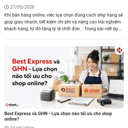
27/05/2026
Khi bán hàng online, việc lựa chọn đúng cách ship hàng sẽ
giúp giao nhanh, tiết kiệm chi phí và nâng cao trải nghiệm
khách hàng, từ đó tăng tỷ lệ chốt đơn. . Trong bài viết dưới
đây, tôi sẽ hướng dẫn bạn 4+ cách ship hàng cho khách
hiệu quả, hướng dẫn quy trình xử lý đơn chuyên nghiệp
dành cho shop online, đồng thời giới thiệu MoMo Ship, một
giải pháp tích hợp nhiều đơn vị vận chuyển toàn quốc giúp
shop tối ưu vận hành. Hãy cùng tìm hiểu qua bài viết sau.
Best Express và GHN - Lựa chọn nào tối ưu cho shop
online?