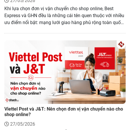
27/05/2026
Khi lựa chọn đơn vị vận chuyển cho shop online, Best
Express và GHN đều là những cái tên quen thuộc với nhiều
ưu điểm nổi bật: mạng lưới giao hàng phủ rộng toàn quốc,
hỗ trợ thu hộ tiền COD và khả năng tích hợp liền mạch với
các sàn thương mại điện tử lớn. Tuy nhiên, mỗi đơn vị sẽ
có những thế mạnh riêng về cước phí, tốc độ giao hàng, hệ
thống vận hành và chính sách hỗ trợ người bán. Bài viết
dưới đây tôi sẽ phân tích và so sánh trực tiếp Best Express
với GHN theo từng tiêu chí cụ thể, giúp chủ shop đưa ra lựa
chọn phù hợp nhất với mô hình kinh doanh của mình.
Viettel Post và J&T: Nên chọn đơn vị vận chuyển nào cho
shop online?
27/05/2026