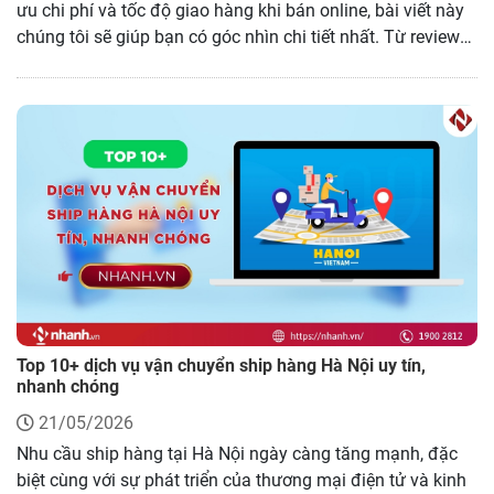
ưu chi phí và tốc độ giao hàng khi bán online, bài viết này
chúng tôi sẽ giúp bạn có góc nhìn chi tiết nhất. Từ review
thực tế về ưu, nhược điểm của GHN và GHTK, so sánh phí
ship, thời gian giao hàng đến trải nghiệm hỗ trợ người bán,
tất cả sẽ được phân tích rõ ràng và khám phá thêm MoMo
Ship, một nền tảng tích hợp nhiều hãng vận chuyển giúp
shop dễ dàng chọn đơn vị phù hợp và tối ưu vận hành hiệu
quả hơn. Hãy cùng tìm hiểu qua bài viết sau.
Top 10+ dịch vụ vận chuyển ship hàng Hà Nội uy tín,
nhanh chóng
21/05/2026
Nhu cầu ship hàng tại Hà Nội ngày càng tăng mạnh, đặc
biệt cùng với sự phát triển của thương mại điện tử và kinh