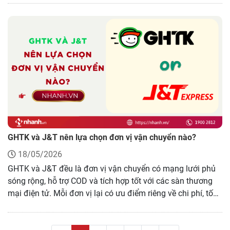
thời gian giao và chất lượng xử lý đơn. Qua bài viết dưới
đây tôi sẽ review chi tiết GHN và J&T, đồng thời giúp bạn
lựa chọn giải pháp phù hợp và tối ưu vận hành hiệu quả
hơn với MoMo Ship.
GHTK và J&T nên lựa chọn đơn vị vận chuyển nào?
18/05/2026
GHTK và J&T đều là đơn vị vận chuyển có mạng lưới phủ
sóng rộng, hỗ trợ COD và tích hợp tốt với các sàn thương
mại điện tử. Mỗi đơn vị lại có ưu điểm riêng về chi phí, tốc
độ giao hàng, công nghệ quản lý và chất lượng vận hành.
Trong bài viết này, tôi sẽ so sánh chi tiết các tiêu chí để