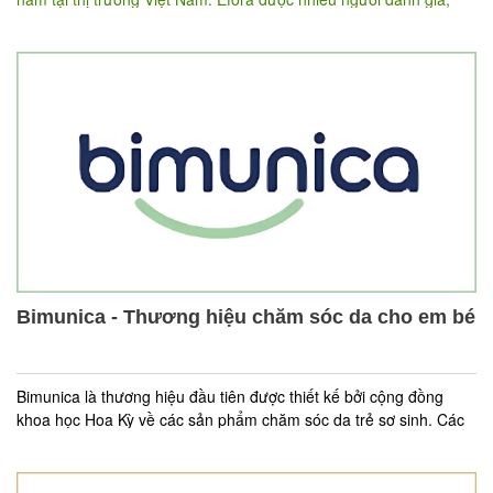
bình chọn là biểu tượng của thời trang sành điệu, luôn mang lại
cho khách hàng cảm giác sang trọng và tinh tế. Và hiện tại, Efora
đã tin tưởng lựa chọn
của Nhanh.vn
phần mềm quản lý bán hàng
cho toàn bộ hệ thống cửa hàng trên toàn quốc.
Bimunica - Thương hiệu chăm sóc da cho em bé
Bimunica là thương hiệu đầu tiên được thiết kế bởi cộng đồng
khoa học Hoa Kỳ về các sản phẩm chăm sóc da trẻ sơ sinh. Các
sản phẩm do Bimunica cung cấp nhằm tăng cường khả năng
miễn dịch cho làn da mỏng manh của bé. Bimunica đ
ã tin tưởng
lựa chọn
để quản lý toàn
phần mềm quản lý bán hàng
Nhanh.vn