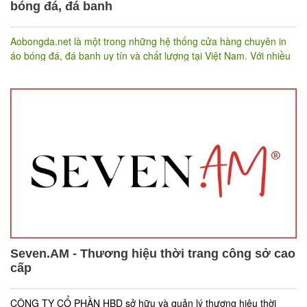
bóng đá, đá banh
Aobongda.net là một trong những hệ thống cửa hàng chuyên in
áo bóng đá, đá banh uy tín và chất lượng tại Việt Nam. Với nhiều
năm kinh nghiệm trong lĩnh vực sản xuất và in ấn áo thể thao,
Aobongda.net đã trở thành thương hiệu tin cậy của nhiều đội
bóng, câu lạc bộ, và cá nhân yêu thích thể thao. Ngoài các phụ
kiện như băng quấn và đai bảo vệ, bóng, găng tay, Aobongda.net
cũng chuyên bán giày đá bóng, đá banh đa dạng về kiểu dáng,
mẫu mã và giá cả.
Seven.AM - Thương hiệu thời trang công sở cao
cấp
CÔNG TY CỔ PHẦN HBD sở hữu và quản lý thương hiệu thời