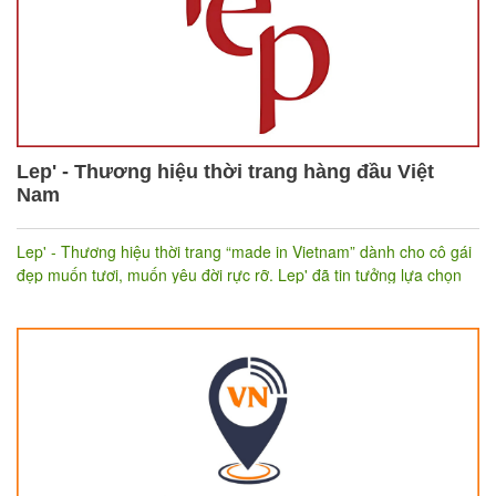
Lep' - Thương hiệu thời trang hàng đầu Việt
Nam
Lep' - Thương hiệu thời trang “made in Vietnam” dành cho cô gái
đẹp muốn tươi, muốn yêu đời rực rỡ. Lep' đã tin tưởng lựa chọn
để quản lý toàn bộ hoạt
Phần mềm bán hàng đa kênh Nhanh
động bán hàng, cho đến nay Lep' đã có trên 14 cửa hàng trên
toàn quốc cùng với website
. Điều này giúp cho Lep’
https://lep.vn/
tiếp cận được khách hàng tốt hơn và cũng như phù hợp với xu
hướng mua sắm online của đa số khách hàng hiện nay.