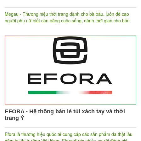
Megau - Thương hiệu thời trang dành cho bà bầu, luôn đề cao
người phụ nữ biết cân bằng cuộc sống, dành thời gian cho bản
thân mình và làm đẹp đúng lúc, đúng chỗ. Megau lựa chọn
Nhanh.vn để quản lý toàn bộ hệ thống bán hàng cả offline lẫn
online. Hơn nữa website của Megau
cũng được
https://megau.vn/
Nhanh.vn thiết kế và các mẫu thiết kế thanh lịch, hiện đại luôn
được cập nhật liên tục hàng tuần.
EFORA - Hệ thống bán lẻ túi xách tay và thời
trang Ý
Efora là thương hiệu quốc tế cung cấp các sản phẩm da thật lâu
năm tại thị trường Việt Nam. Efora được nhiều người đánh giá,