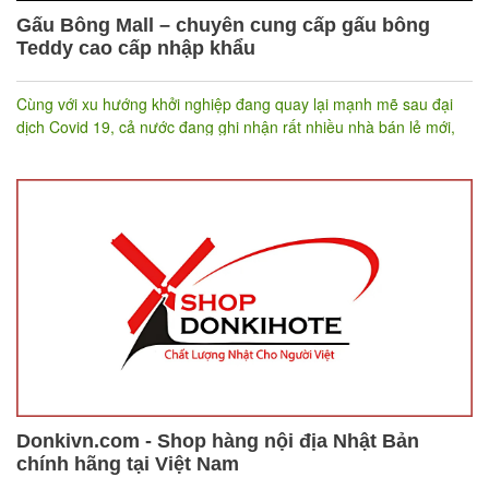
Gấu Bông Mall – chuyên cung cấp gấu bông
Teddy cao cấp nhập khẩu
Cùng với xu hướng khởi nghiệp đang quay lại mạnh mẽ sau đại
dịch Covid 19, cả nước đang ghi nhận rất nhiều nhà bán lẻ mới,
trong đó có shop
. Lựa chọn khởi nghiệp với ngành
Gấu Bông Mall
hàng gấu bông vô cùng cạnh tranh hẳn là yếu tố đầy thách thức
đối với đơn vị. Tuy nhiên việc ứng dụng nhiều công nghệ bán
hàng online, kết hợp phần mềm quản lý bán hàng đa kênh và
quản lý tồn kho mạnh mẽ của Nhanh.vn chắc hẳn sẽ giúp Gấu
Bông Mall nhanh chóng đột phá.
Donkivn.com - Shop hàng nội địa Nhật Bản
chính hãng tại Việt Nam