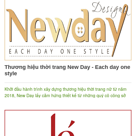
bộ hoạt động bán hàng. Cho đến nay,
Bimunica
đã phủ sóng
thương hiệu trên toàn quốc cùng với website bimunica.vn. Điều
này giúp cho
Bimunica
tiếp cận được khách hàng tốt hơn và cũng
như phù hợp với xu hướng mua sắm online của đa số khách hàng
hiện nay.
Thương hiệu thời trang New Day - Each day one
style
Khởi đầu hành trình xây dựng thương hiệu thời trang nữ từ năm
2018, New Day lấy cảm hứng thiết kế từ những quý cô công sở
bận rộn nhưng vẫn luôn giữ cho mình một phong cách năng
động, hiện đại và thay đổi theo từng ngày. New Day đã tin tưởng
và lựa chọn phần mềm của
để quản lý toàn bộ hoạt
Nhanh.vn
động bán hàng cho 4 cửa hàng. Từ đó giúp New Day tiếp cận với
khách hàng tốt hơn cùng những trải nghiệm mua sắm tuyệt vời
nhất.