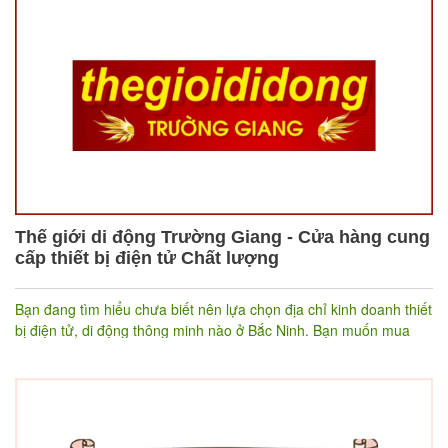
đã cho ra mắt sản phẩm đầu tiên với túi chườm nóng và lạnh thảo
mộc, được phối trộn thủ công kết hợp giữa khoa học hiện đại và
liệu pháp dân gian với 9 loại thảo mộc. Đây là liệu pháp chăm sóc
sức khỏe giúp làm dịu cơn đau, giảm nhức mỏi và thư giãn tinh
thần.
Thế giới di động Trường Giang - Cửa hàng cung
cấp thiết bị điện tử Chất lượng
Bạn đang tìm hiểu chưa biết nên lựa chọn địa chỉ kinh doanh thiết
bị điện tử, di động thông minh nào ở Bắc Ninh. Bạn muốn mua
sắm ở cửa hàng đảm bảo chất lượng, giá cả phù hợp? Thế giới di
động Trường Giang chính là cửa hàng mà bạn tìm kiếm.