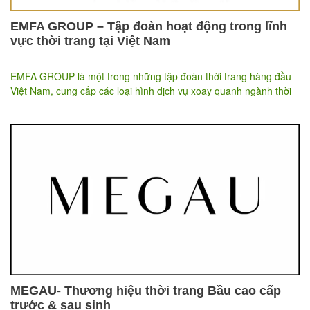
EMFA GROUP – Tập đoàn hoạt động trong lĩnh
vực thời trang tại Việt Nam
EMFA GROUP là một trong những tập đoàn thời trang hàng đầu
Việt Nam, cung cấp các loại hình dịch vụ xoay quanh ngành thời
trang cho các tập đoàn, công ty thương mại, sản xuất. EMFA
GROUP được nhiều doanh nghiệp, người dùng đánh giá luôn
mang đến dịch vụ chuyên nghiệp, tận tâm và sẵn sàng ứng phó
mọi hoàn cảnh, mọi thời điểm. Hiện tại, EMFA GROUP đã tin
tưởng lựa chọn phần mềm quản lý bán hàng của Nhanh.vn cho
toàn bộ hệ thống cửa hàng trên toàn quốc.
MEGAU- Thương hiệu thời trang Bầu cao cấp
trước & sau sinh