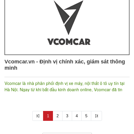
Vcomcar.vn - Định vị chính xác, giám sát thông
minh
Vcomcar là nhà phân phối định vị xe máy, nội thất ô tô uy tín tại
Hà Nội. Ngay từ khi bắt đầu kinh doanh online, Vcomcar đã tin
tưởng lựa chọn Nhanh.vn để quản lý toàn bộ công việc kinh
doanh của doanh nghiệp, cùng với website https://vcomcar.vn/
cũng do Nhanh.vn thiết kế giúp cho Vcomcar triển khai các chiến
dịch marketing dễ dàng hơn, đưa thương hiệu định vị xe máy tốt
1
2
3
4
5
nhất tới người tiêu dùng thông minh.