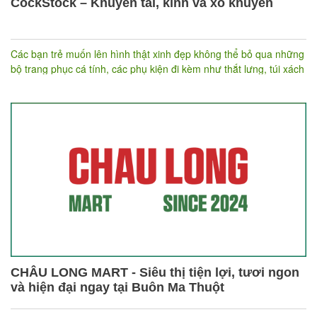
CockStock – Khuyên tai, kính và xỏ khuyên
Các bạn trẻ muốn lên hình thật xinh đẹp không thể bỏ qua những
bộ trang phục cá tính, các phụ kiện đi kèm như thắt lưng, túi xách
tone sur tone. Thêm vào đó, điểm nhấn trên gương mặt bạn làm
bừng sáng mọi bức ảnh chính là nằm ở những chiếc khuyên tai.
Không chỉ mang đến cho khách hàng dịch vụ xỏ khuyên, kinh
doanh khuyên và kính mắt, hơn thế nữa, đằng sau Cockstock là
cả một câu chuyện đầy ý nghĩa.
CHÂU LONG MART - Siêu thị tiện lợi, tươi ngon
và hiện đại ngay tại Buôn Ma Thuột