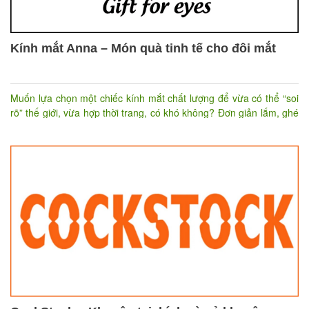
Kính mắt Anna – Món quà tinh tế cho đôi mắt
Muốn lựa chọn một chiếc kính mắt chất lượng để vừa có thể “soi
rõ” thế giới, vừa hợp thời trang, có khó không? Đơn giản lắm, ghé
“Kính mắt Anna” để lựa ngay sản phẩm ưng ý bạn nhé!