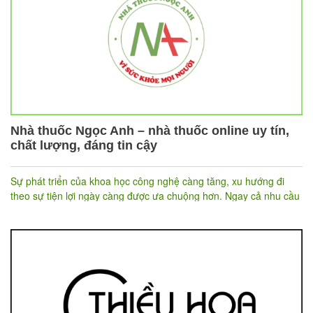
Đặc biệt, với sự tập trung vào việc mang lại sự thoải mái và an
toàn cho đôi mắt,
luôn dẫn đầu trong việc ứng dụng
Vivimoon
các công nghệ tiên tiến và chất liệu cao cấp trong sản xuất kính
áp tròng.
Nhà thuốc Ngọc Anh – nhà thuốc online uy tín,
chất lượng, đáng tin cậy
Sự phát triển của khoa học công nghệ càng tăng, xu hướng đi
theo sự tiện lợi ngày càng được ưa chuộng hơn. Ngay cả nhu cầu
tìm hiểu và mua các sản phẩm thuốc hay thực phẩm chức năng
được cũng được các người dùng tìm hiểu trên các trang web
online. Hiểu được nhu cầu này từ người dùng, Nhà thuốc Ngọc
Anh được ra đời với mục tiêu trở thành nhà thuốc online top đầu.
Cùng Nhanh.vn tìm hiểu hơn về sự uy tín của Nhà thuốc Ngọc
Anh trong bài viết sau.