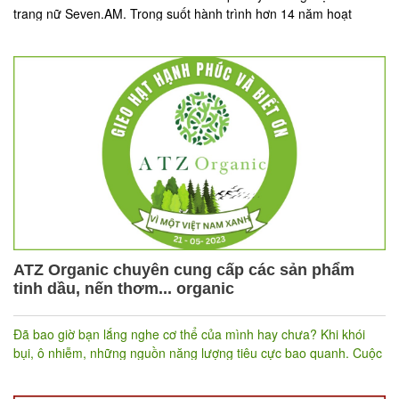
trang nữ Seven.AM. Trong suốt hành trình hơn
14
năm hoạt
động, Seven.AM đã tin tưởng chọn Nhanh.vn để quản lý toàn bộ
hoạt động bán hàng.
ATZ Organic chuyên cung cấp các sản phẩm
tinh dầu, nến thơm... organic
Đã bao giờ bạn lắng nghe cơ thể của mình hay chưa? Khi khói
bụi, ô nhiễm, những nguồn năng lượng tiêu cực bao quanh. Cuộc
sống cứ quay cuồng tạo ra sức ép đang vắt kiệt nguồn năng
lượng của bạn. ATZ Organic thấu hiểu được những cảm giác này,