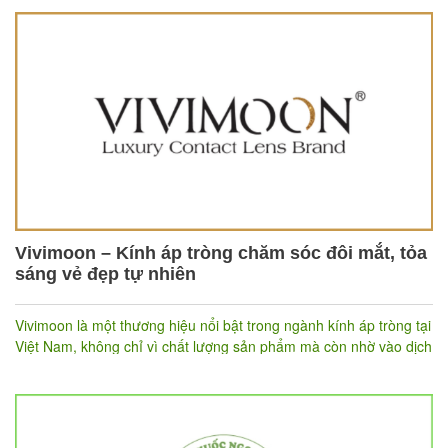
và phong cách cho khách hàng, Bikini Passport không ngừng đổi
mới và phát triển sản phẩm nhằm đáp ứng nhu cầu ngày càng
cao của thị trường
Vivimoon – Kính áp tròng chăm sóc đôi mắt, tỏa
sáng vẻ đẹp tự nhiên
Vivimoon là một thương hiệu nổi bật trong ngành kính áp tròng tại
Việt Nam, không chỉ vì chất lượng sản phẩm mà còn nhờ vào dịch
vụ chăm sóc khách hàng hoàn hảo và các chế độ bảo hành độc
đáo. Với mục tiêu cung cấp những sản phẩm giúp cải thiện sức
khỏe và vẻ đẹp cho đôi mắt, Vivimoon đã trở thành người bạn
đồng hành đáng tin cậy của hàng triệu phụ nữ Việt.