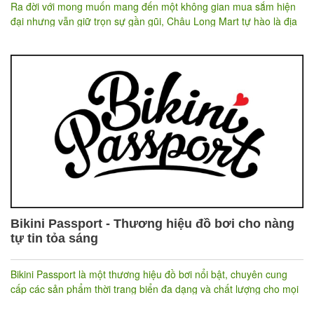
Ra đời với mong muốn mang đến một không gian mua sắm hiện
đại nhưng vẫn giữ trọn sự gần gũi, Châu Long Mart tự hào là địa
chỉ tin cậy để mỗi gia đình tìm thấy thực phẩm tươi ngon, an toàn
với giá cả hợp lý.
Khác với chợ truyền thống thiếu tiện nghi và những siêu thị lớn
còn xa lạ, Châu Long Mart mang đến một trải nghiệm cân bằng:
đi chợ thoải mái - mua sắm chuyên nghiệp - giá cả hợp lý.
Được vận hành trên nền tảng quản lý kỹ thuật số hiện đại, Châu
Long Mart không chỉ đảm bảo chất lượng sản phẩm mà còn đem
đến dịch vụ giao hàng nhanh chóng, hỗ trợ khách hàng từ hộ gia
đình đến doanh nghiệp.
Bikini Passport - Thương hiệu đồ bơi cho nàng
tự tin tỏa sáng
Bikini Passport là một thương hiệu đồ bơi nổi bật, chuyên cung
cấp các sản phẩm thời trang biển đa dạng và chất lượng cho mọi
lứa tuổi, từ trẻ em đến người lớn. Với sứ mệnh mang lại sự tự tin