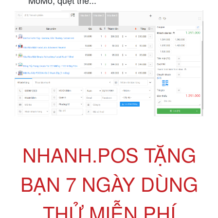
MoMo, quẹt thẻ...
NHANH.POS TẶNG
BẠN 7 NGÀY DÙNG
THỬ MIỄN PHÍ