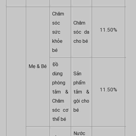
Chăm
sóc
Chăm
11.50%
1
sức
sóc da
khỏe
cho bé
bé
Đồ
Mẹ & Bé
dùng
Sản
phòng
phẩm
11.50%
1
tắm &
tắm &
Chăm
gội cho
sóc cơ
bé
thể bé
Nước