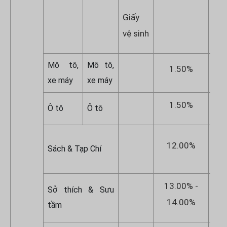
Giấy
vệ sinh
Mô tô,
Mô tô,
1.50%
xe máy
xe máy
1.50%
Ô tô
Ô tô
1
12.00%
Sách & Tạp Chí
1
13.00% -
1
Sở thích & Sưu
14.00%
1
tầm