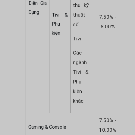
Điện Gia
thu kỹ
Dụng
thuật
Tivi &
7.50% -
7
Phụ
số
8.00%
kiện
Tivi
Các
ngành
Tivi &
Phụ
kiện
khác
7.50% -
8
Gaming & Console
10.00%
1