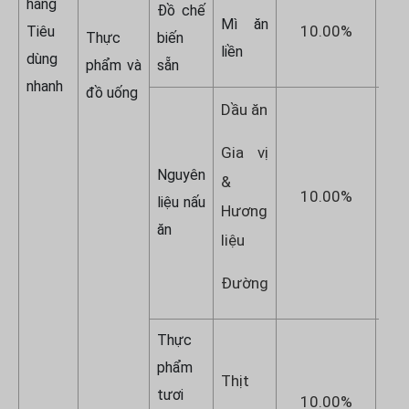
hàng
Đồ chế
Mì ăn
10.00%
1
Tiêu
Thực
biến
liền
dùng
phẩm và
sẵn
nhanh
đồ uống
Dầu ăn
Gia vị
Nguyên
&
10.00%
1
liệu nấu
Hương
ăn
liệu
Đường
Thực
phẩm
Thịt
tươi
10.00%
1