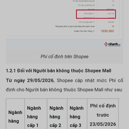
Phí cố định trên Shopee
1.2.1 Đối với Người bán không thuộc Shopee Mall
Từ ngày 29/05/2026
, Shopee cập nhật mức Phí cố
định cho Người bán không thuộc Shopee Mall như sau:
Phí cố định
Phí
Ngành
Ngành
Ngành
Ngành
trước
hàng
hàng
hàng
hàng
23/05/2026
23/
cấp 1
cấp 2
cấp 3