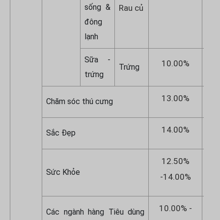
sống &
Rau củ
đông
lạnh
Sữa -
10.00%
1
Trứng
trứng
13.00%
1
Chăm sóc thú cưng
14.00%
1
Sắc Đẹp
12.50%
1
Sức Khỏe
-14.00%
1
10.00% -
1
Các ngành hàng Tiêu dùng