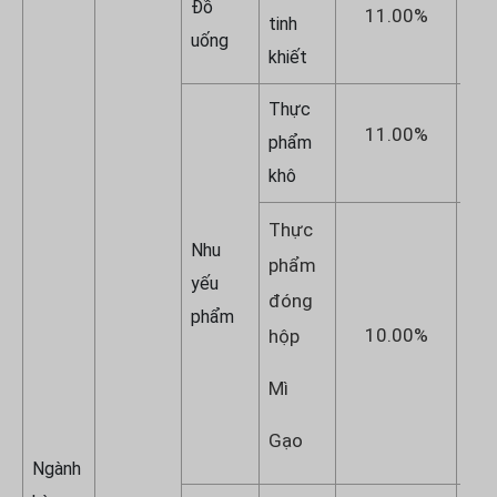
Đồ
11.00%
1
tinh
uống
khiết
Thực
11.00%
1
phẩm
khô
Thực
Nhu
phẩm
yếu
đóng
phẩm
10.00%
1
hộp
Mì
Gạo
Ngành