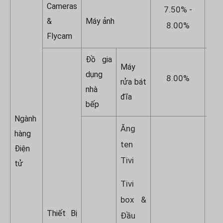
Cameras
7.50% -
7
&
Máy ảnh
8.00%
Flycam
Đồ gia
Máy
dụng
8.00%
rửa bát
nhà
đĩa
bếp
Ngành
Ăng
hàng
ten
Điện
Tivi
tử
Tivi
box &
Thiết Bị
Đầu