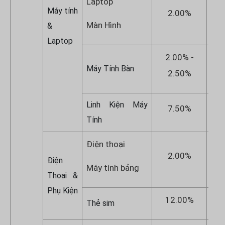
Laptop
Máy tính
2.00%
Màn Hình
&
Laptop
2.00% -
2
Máy Tính Bàn
2.50%
Linh Kiện Máy
7.50%
Tính
Điện thoại
2.00%
Điện
Máy tính bảng
Thoại &
Phụ Kiện
12.00%
1
Thẻ sim