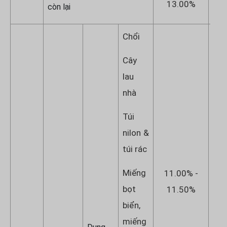
13.00%
1
còn lại
Chổi
Cây
lau
nhà
Túi
×
nilon &
túi rác
Miếng
11.00% -
1
bọt
11.50%
1
biển,
miếng