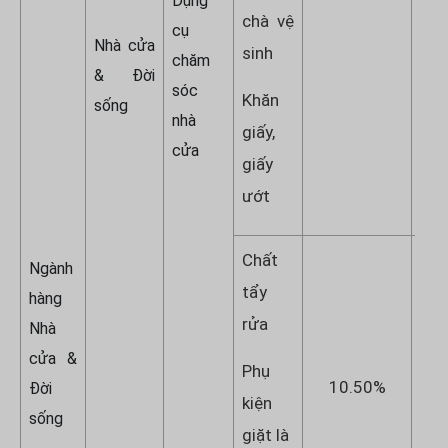
Dụng
chà vệ
cụ
Nhà cửa
sinh
chăm
& Đời
sóc
Khăn
sống
nhà
giấy,
cửa
giấy
ướt
Chất
Ngành
tẩy
hàng
rửa
Nhà
cửa &
Phụ
10.50%
1
Đời
kiện
sống
giặt là