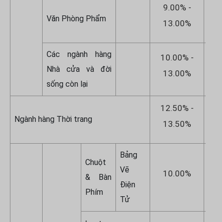
9.00% -
1
Văn Phòng Phẩm
13.00%
1
Các ngành hàng
10.00% -
1
Nhà cửa và đời
13.00%
1
sống còn lại
12.50% -
1
Ngành hàng Thời trang
13.50%
1
Bảng
Chuột
Vẽ
10.00%
& Bàn
Điện
Phím
Tử