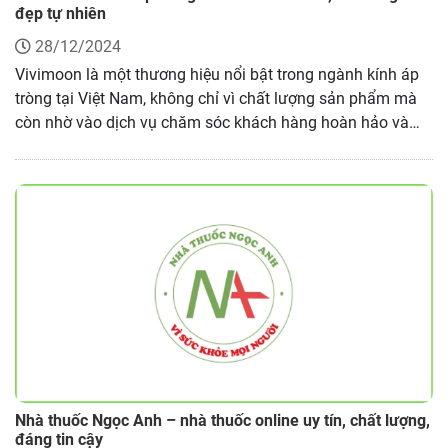
đẹp tự nhiên
28/12/2024
Vivimoon là một thương hiệu nổi bật trong ngành kính áp
tròng tại Việt Nam, không chỉ vì chất lượng sản phẩm mà
còn nhờ vào dịch vụ chăm sóc khách hàng hoàn hảo và
các chế độ bảo hành độc đáo. Với mục tiêu cung cấp
những sản phẩm giúp cải thiện sức khỏe và vẻ đẹp cho đôi
mắt, Vivimoon đã trở thành người bạn đồng hành đáng tin
cậy của hàng triệu phụ nữ Việt. Đặc biệt, với sự tập trung
vào việc mang lại sự thoải mái và an toàn cho đôi mắt,
Vivimoon luôn dẫn đầu trong việc ứng dụng các công nghệ
tiên tiến và chất liệu cao cấp trong sản xuất kính áp tròng.
Nhà thuốc Ngọc Anh – nhà thuốc online uy tín, chất lượng,
đáng tin cậy