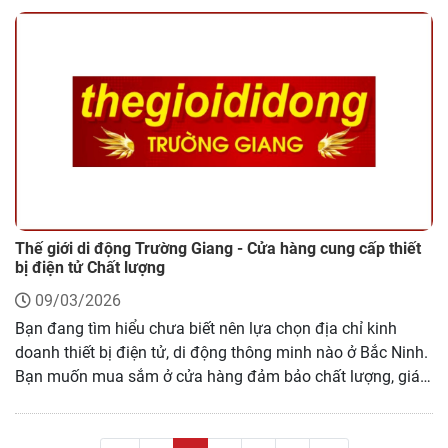
tiên với túi chườm nóng và lạnh thảo mộc, được phối trộn
thủ công kết hợp giữa khoa học hiện đại và liệu pháp dân
gian với 9 loại thảo mộc. Đây là liệu pháp chăm sóc sức
khỏe giúp làm dịu cơn đau, giảm nhức mỏi và thư giãn tinh
thần.
Thế giới di động Trường Giang - Cửa hàng cung cấp thiết
bị điện tử Chất lượng
09/03/2026
Bạn đang tìm hiểu chưa biết nên lựa chọn địa chỉ kinh
doanh thiết bị điện tử, di động thông minh nào ở Bắc Ninh.
Bạn muốn mua sắm ở cửa hàng đảm bảo chất lượng, giá
cả phù hợp? Thế giới di động Trường Giang chính là cửa
hàng mà bạn tìm kiếm.