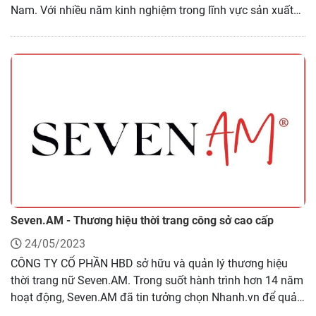
Nam. Với nhiều năm kinh nghiệm trong lĩnh vực sản xuất
và in ấn áo thể thao, Aobongda.net đã trở thành thương
hiệu tin cậy của nhiều đội bóng, câu lạc bộ, và cá nhân yêu
thích thể thao. Ngoài các phụ kiện như băng quấn và đai
bảo vệ, bóng, găng tay, Aobongda.net cũng chuyên bán
giày đá bóng, đá banh đa dạng về kiểu dáng, mẫu mã và
giá cả.
Seven.AM - Thương hiệu thời trang công sở cao cấp
24/05/2023
CÔNG TY CỔ PHẦN HBD sở hữu và quản lý thương hiệu
thời trang nữ Seven.AM. Trong suốt hành trình hơn 14 năm
hoạt động, Seven.AM đã tin tưởng chọn Nhanh.vn để quản
lý toàn bộ hoạt động bán hàng.