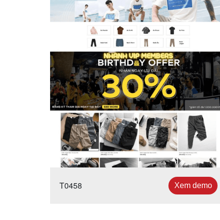
T0458
Xem demo