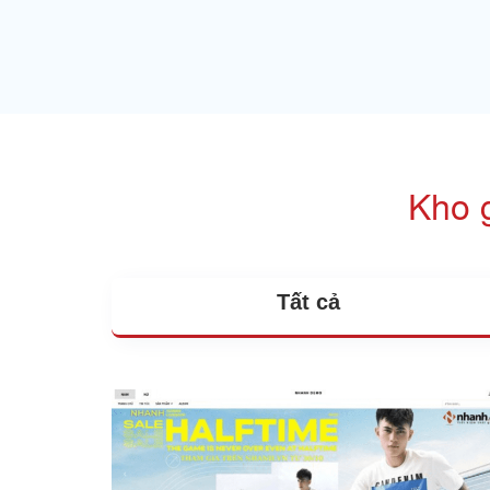
Kho g
Tất cả