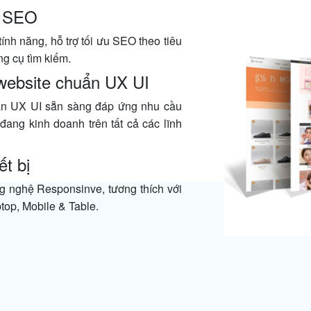
u SEO
tính năng, hỗ trợ tối ưu SEO theo tiêu
g cụ tìm kiếm.
website chuẩn UX UI
uẩn UX UI sẵn sàng đáp ứng nhu cầu
ang kinh doanh trên tất cả các lĩnh
ết bị
g nghệ Responsinve, tương thích với
aptop, Mobile & Table.