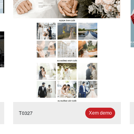
T0327
Xem demo