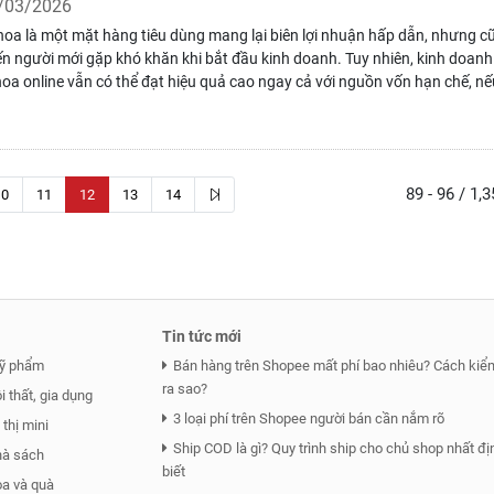
/03/2026
oa là một mặt hàng tiêu dùng mang lại biên lợi nhuận hấp dẫn, nhưng c
ến người mới gặp khó khăn khi bắt đầu kinh doanh. Tuy nhiên, kinh doanh
oa online vẫn có thể đạt hiệu quả cao ngay cả với nguồn vốn hạn chế, nế
ết quản lý chi phí hợp lý, xây dựng thương hiệu bài bản và tận dụng tốt cá
ụ hỗ trợ bán hàng.
89 - 96 / 1,
10
11
12
13
14
Tin tức mới
ỹ phẩm
Bán hàng trên Shopee mất phí bao nhiêu? Cách kiểm
ra sao?
 thất, gia dụng
3 loại phí trên Shopee người bán cần nắm rõ
thị mini
Ship COD là gì? Quy trình ship cho chủ shop nhất đị
hà sách
biết
a và quà