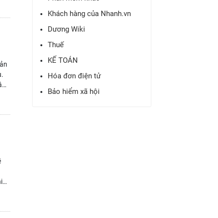
Khách hàng của Nhanh.vn
Dương Wiki
Thuế
KẾ TOÁN
uản
u.
Hóa đơn điện tử
p -
Bảo hiểm xã hội
ởi
ề
hiệp
o