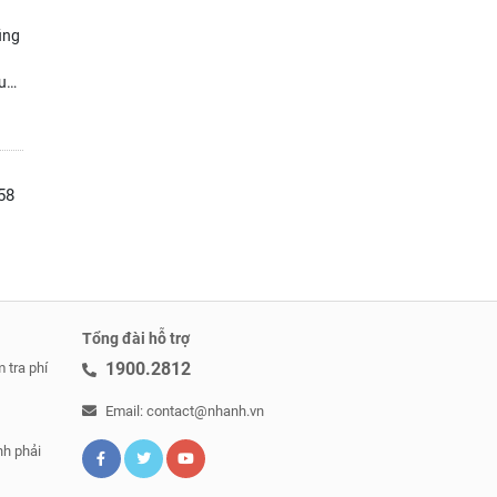
ũng
u
c
358
Tổng đài hỗ trợ
1900.2812
 tra phí
Email: contact@nhanh.vn
nh phải