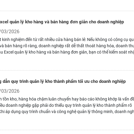
ng gian lưu trữ, tạo nền tảng cho quy trình vận hành trơn tru và hiệu quả
xcel quản lý kho hàng và bán hàng đơn giản cho doanh nghiệp
/03/2026
 kinh nghiệm đến từ rất nhiều cửa hàng bán lẻ: Nếu không có công cụ q
 và bán hàng rõ ràng, doanh nghiệp rất dễ thất thoát hàng hóa, doanh th
u Excel quản lý kho hàng và bán hàng đơn giản, bạn có thể kiểm soát nhậ
 tồn, quản lý đơn hàng dễ dàng chỉ trong một file duy nhất. Đây là bước kh
i ưu cho mọi chủ shop để kiểm soát hoạt động kinh doanh của mình.
 dẫn quy trình quản lý kho thành phẩm tối ưu cho doanh nghiệp
/03/2026
ch tồn kho, hàng hóa chậm luân chuyển hay báo cáo không khớp là vấn đ
ều doanh nghiệp gặp phải do thiếu quy trình quản lý kho thành phẩm rõ
Khi áp dụng quy trình chuẩn và công nghệ quản lý thông minh, doanh ng
chỉ kiểm soát chính xác từng sản phẩm mà còn tối ưu chi phí và nâng ca
ực cạnh tranh.