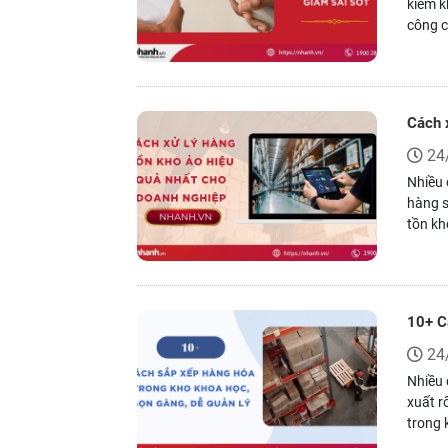
kiểm k
công c
doanh 
thống
Cách 
24
Nhiều 
hàng s
tồn kh
và vận
10+ C
24
Nhiều 
xuất r
trong 
thời, 