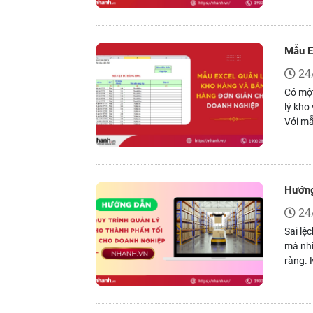
ưu khô
hơn.
Mẫu E
24
Có một
lý kho
Với mẫ
xuất -
đầu tố
Hướng
24
Sai lệ
mà nhi
ràng. 
không 
năng l