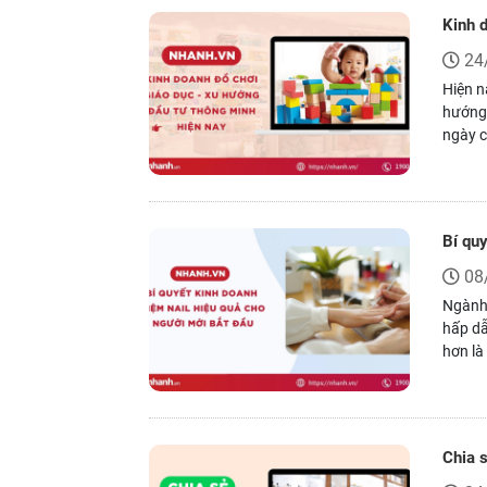
Kinh 
24
Hiện n
hướng 
ngày c
hội lớ
đúng n
Bí qu
08
Ngành 
hấp dẫ
hơn là
bền vữ
tạo nề
Chia s