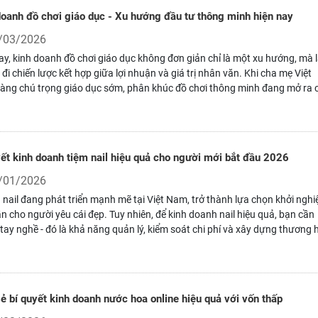
doanh đồ chơi giáo dục - Xu hướng đầu tư thông minh hiện nay
/03/2026
ay, kinh doanh đồ chơi giáo dục không đơn giản chỉ là một xu hướng, mà 
đi chiến lược kết hợp giữa lợi nhuận và giá trị nhân văn. Khi cha mẹ Việt
àng chú trọng giáo dục sớm, phân khúc đồ chơi thông minh đang mở ra 
n cho những nhà đầu tư biết nắm bắt thị hiếu, tối ưu vận hành và khai thá
hu cầu người tiêu dùng.
yết kinh doanh tiệm nail hiệu quả cho người mới bắt đầu 2026
/01/2026
nail đang phát triển mạnh mẽ tại Việt Nam, trở thành lựa chọn khởi nghi
n cho người yêu cái đẹp. Tuy nhiên, để kinh doanh nail hiệu quả, bạn cần
 tay nghề - đó là khả năng quản lý, kiểm soát chi phí và xây dựng thương 
ng. Khi kết hợp hài hòa giữa kỹ năng nghề - quản trị - truyền thông, bạn s
n tảng vững chắc để phát triển tiệm nail bền vững và sinh lợi ổn định.
ẻ bí quyết kinh doanh nước hoa online hiệu quả với vốn thấp