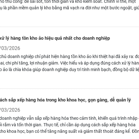
ho thủ công: dễ sai sót, tốn thời gian và khó kiểm soát. Chính vì thế, một
ụ là phần mềm quản lý kho bằng mã vạch ra đời như một bước ngoặt, gi
nghiệp tự động hóa, tối ưu quy trình và giảm lỗi con người trong toàn bộ
 vận hành.
xử lý hàng tồn kho ảo hiệu quả nhất cho doanh nghiệp
/03/2026
chủ doanh nghiệp chỉ phát hiện hàng tồn kho ảo khi thiệt hại đã xảy ra: đ
ai, chi phí tăng, lợi nhuận giảm. Việc hiểu và áp dụng đúng cách xử lý hà
o ảo là chìa khóa giúp doanh nghiệp duy trì tính minh bạch, đồng bộ dữ li
 hành kho hàng hiệu quả trong dài hạn.
ách sắp xếp hàng hóa trong kho khoa học, gọn gàng, dễ quản lý
/03/2026
doanh nghiệp vẫn sắp xếp hàng hóa theo cảm tính, khiến quá trình nhập 
ối rắm và tốn thời gian. Thực tế, chỉ cần áp dụng cách sắp xếp hàng hóa
kho khoa học, bạn có thể tăng năng suất và giảm thất thoát đáng kể. Đồ
việc bố trí hàng hóa hợp lý còn giúp dễ dàng kiểm kê, kiểm soát tồn kho và 