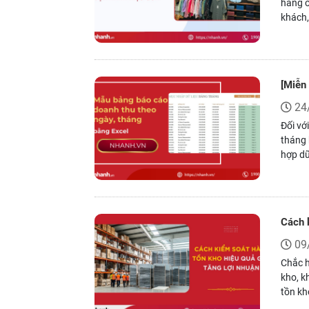
hàng ổ
khách,
tố cốt
[Miễn
24
Đối vớ
tháng 
hợp dữ
phí và
Cách 
09
Chắc h
kho, k
tồn kh
minh, 