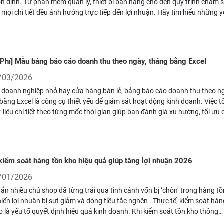
n định. Từ phần mềm quản lý, thiết bị bán hàng cho đến quy trình chăm 
 mọi chi tiết đều ảnh hưởng trực tiếp đến lợi nhuận. Hãy tìm hiểu những 
 lõi mà bất kỳ chủ shop nào cũng cần nắm vững.
 Phí] Mẫu bảng báo cáo doanh thu theo ngày, tháng bằng Excel
/03/2026
i doanh nghiệp nhỏ hay cửa hàng bán lẻ, bảng báo cáo doanh thu theo n
bằng Excel là công cụ thiết yếu để giám sát hoạt động kinh doanh. Việc 
 liệu chi tiết theo từng mốc thời gian giúp bạn đánh giá xu hướng, tối ưu 
 nhanh chóng nhận diện cơ hội tăng trưởng.
kiểm soát hàng tồn kho hiệu quả giúp tăng lợi nhuận 2026
/01/2026
ẳn nhiều chủ shop đã từng trải qua tình cảnh vốn bị ‘chôn’ trong hàng tồ
hiến lợi nhuận bị sụt giảm và dòng tiều tắc nghẽn . Thực tế, kiểm soát hàn
o là yếu tố quyết định hiệu quả kinh doanh. Khi kiểm soát tồn kho thông
doanh nghiệp sẽ tối ưu chi phí, duy trì dòng tiền ổn định và nâng cao lợi