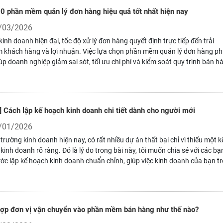
0 phần mềm quản lý đơn hàng hiệu quả tốt nhất hiện nay
/03/2026
kinh doanh hiện đại, tốc độ xử lý đơn hàng quyết định trực tiếp đến trải
 khách hàng và lợi nhuận. Việc lựa chọn phần mềm quản lý đơn hàng p
úp doanh nghiệp giảm sai sót, tối ưu chi phí và kiểm soát quy trình bán h
hẽ. Trong bài viết này, tôi sẽ chia sẻ TOP 10 giải pháp hiệu quả nhất mà n
nghiệp đang tin dùng.
] Cách lập kế hoạch kinh doanh chi tiết dành cho người mới
/01/2026
ị trường kinh doanh hiện nay, có rất nhiều dự án thất bại chỉ vì thiếu một k
kinh doanh rõ ràng. Đó là lý do trong bài này, tôi muốn chia sẻ với các bạ
ớc lập kế hoạch kinh doanh chuẩn chỉnh, giúp việc kinh doanh của bạn tr
 dàng, thuận lợi và tránh được những rủi ro lớn nhờ việc làm theo từng b
xác.
hợp đơn vị vận chuyển vào phần mềm bán hàng như thế nào?