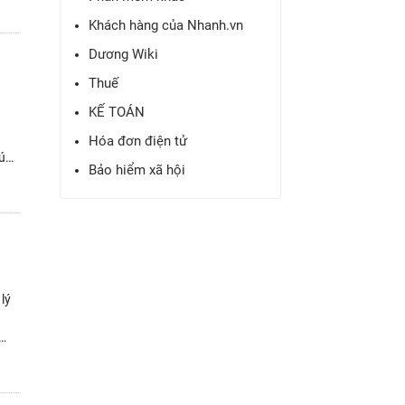
Khách hàng của Nhanh.vn
Dương Wiki
Thuế
KẾ TOÁN
h
Hóa đơn điện tử
iúp
Bảo hiểm xã hội
lý
uả.