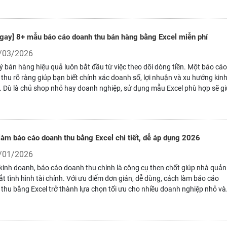
 bền vững.
Ngay] 8+ mẫu báo cáo doanh thu bán hàng bằng Excel miễn phí
/03/2026
ý bán hàng hiệu quả luôn bắt đầu từ việc theo dõi dòng tiền. Một báo cáo
thu rõ ràng giúp bạn biết chính xác doanh số, lợi nhuận và xu hướng kin
 Dù là chủ shop nhỏ hay doanh nghiệp, sử dụng mẫu Excel phù hợp sẽ g
ểm soát tài chính chặt chẽ và đưa ra quyết định nhanh chóng.
làm báo cáo doanh thu bằng Excel chi tiết, dễ áp dụng 2026
/01/2026
kinh doanh, báo cáo doanh thu chính là công cụ then chốt giúp nhà quản 
t tình hình tài chính. Với ưu điểm đơn giản, dễ dùng, cách làm báo cáo
thu bằng Excel trở thành lựa chọn tối ưu cho nhiều doanh nghiệp nhỏ và
ng bán lẻ, tạo nền tảng để theo dõi, đánh giá và đưa ra quyết định hiệu q