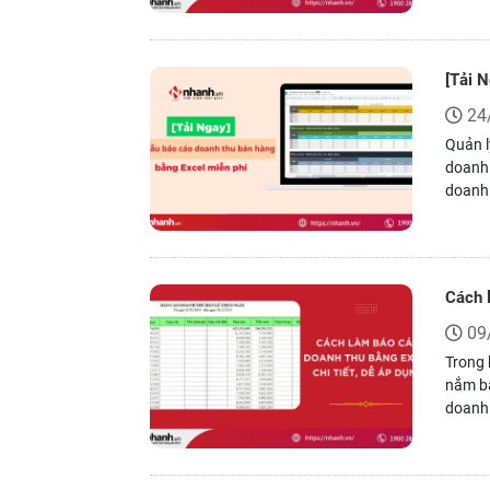
nhuận
[Tải 
24
Quản l
doanh 
doanh.
bạn ki
Cách 
09
Trong 
nắm bắ
doanh 
cửa hà