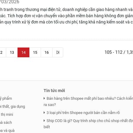
/03/2026
h tranh trong thương mại điện tử, doanh nghiệp cần giao hàng nhanh và
xác. Tích hợp đơn vị vận chuyển vào phần mềm bán hàng không đơn giản
ắn quy trình xử lý đơn mà còn tối ưu chi phí, tăng khả năng kiểm soát và c
trải nghiệm khách hàng.
105 - 112 / 1,
12
13
14
15
16
Tin tức mới
ỹ phẩm
Bán hàng trên Shopee mất phí bao nhiêu? Cách kiểm
ra sao?
 thất, gia dụng
3 loại phí trên Shopee người bán cần nắm rõ
thị mini
Ship COD là gì? Quy trình ship cho chủ shop nhất đị
hà sách
biết
a và quà