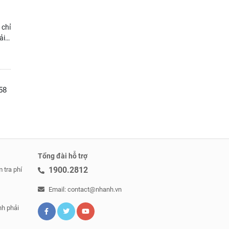
 chỉ
ải
358
Tổng đài hỗ trợ
1900.2812
 tra phí
Email: contact@nhanh.vn
nh phải