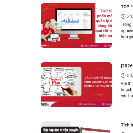
TOP 1
24
Trong 
nghiệm
hợp gi
chặt c
doanh 
[2026
09
Với th
hoạch 
các bư
nên dễ
chính 
Tích 