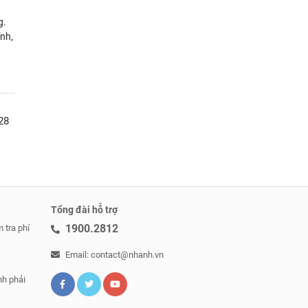
g.
nh,
u
128
Tổng đài hỗ trợ
1900.2812
 tra phí
Email: contact@nhanh.vn
nh phải