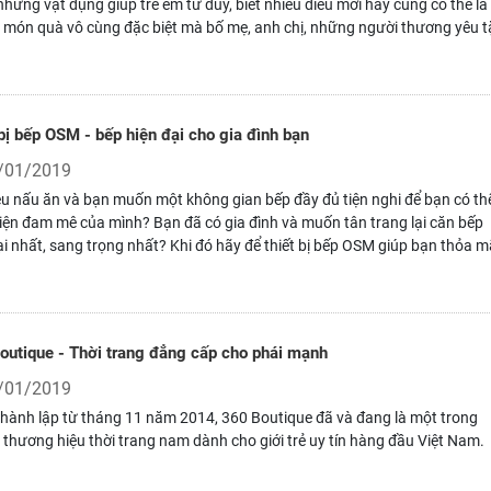
 những vật dụng giúp trẻ em tư duy, biết nhiều điều mới hay cũng có thể là
món quà vô cùng đặc biệt mà bố mẹ, anh chị, những người thương yêu 
c em nhỏ nhưng không phải ai cũng biết chọn mua cho em mình những 
i chất lượng và an toàn nhất. Khi ấy hãy nhớ ghé thăm Toysco các bạn n
bị bếp OSM - bếp hiện đại cho gia đình bạn
/01/2019
u nấu ăn và bạn muốn một không gian bếp đầy đủ tiện nghi để bạn có th
iện đam mê của mình? Bạn đã có gia đình và muốn tân trang lại căn bếp
ại nhất, sang trọng nhất? Khi đó hãy để thiết bị bếp OSM giúp bạn thỏa 
u của mình.
outique - Thời trang đẳng cấp cho phái mạnh
/01/2019
hành lập từ tháng 11 năm 2014, 360 Boutique đã và đang là một trong
thương hiệu thời trang nam dành cho giới trẻ uy tín hàng đầu Việt Nam.