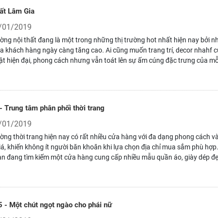
hất Lâm Gia
/01/2019
ường nội thất đang là một trong những thị trường hot nhất hiện nay bởi n
a khách hàng ngày càng tăng cao. Ai cũng muốn trang trí, decor nhahf 
ật hiện đại, phong cách nhưng vẫn toát lên sự ấm cúng đặc trưng của mỗ
nh Việt. Bạn đang chuẩn bị có nhà mới nhưng không biết nên mua đồ nội 
 Bạn muốn tân trang lại phòng bếp, phòng ngủ, phòng khách nhưng phâ
ữa hàng trăm, hàng nghìn shop trên thị trường? Nội thất Lâm Gia là một 
t vời dành cho bạn.
- Trung tâm phân phối thời trang
/01/2019
ường thời trang hiện nay có rất nhiều cửa hàng với đa dạng phong cách v
á, khiến không ít người băn khoăn khi lựa chọn địa chỉ mua sắm phù hợp
n đang tìm kiếm một cửa hàng cung cấp nhiều mẫu quần áo, giày dép đẹ
i đồ cùng dịch vụ tư vấn tận tình, ZViet sẽ là lựa chọn đáng để tham khảo
5 - Một chút ngọt ngào cho phái nữ