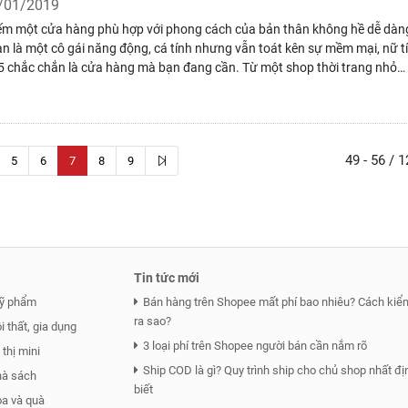
/01/2019
ếm một cửa hàng phù hợp với phong cách của bản thân không hề dễ dàn
n là một cô gái năng động, cá tính nhưng vẫn toát kên sự mềm mại, nữ tí
 chắc chắn là cửa hàng mà bạn đang cần. Từ một shop thời trang nhỏ
phố cổ Hà Nội, đến nay HER 25 đã trở thành một trong những thương hiệ
rang nữ được chị em vô cùng sủng ái trong suốt nhiều năm qua.
49 - 56 / 
5
6
7
8
9
Tin tức mới
ỹ phẩm
Bán hàng trên Shopee mất phí bao nhiêu? Cách kiểm
ra sao?
 thất, gia dụng
3 loại phí trên Shopee người bán cần nắm rõ
thị mini
Ship COD là gì? Quy trình ship cho chủ shop nhất đị
hà sách
biết
a và quà