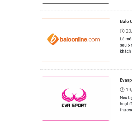
Balo O
20
Là một
sau 6 
khách 
Evaspo
19
Nếu bạ
hoạt đ
thương