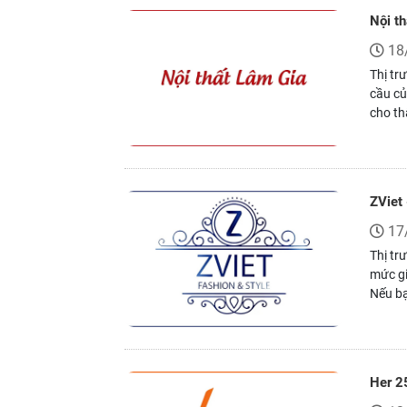
Nội t
18
Thị tr
cầu củ
cho th
gia đì
ở đâu?
vân gi
ý tuyệ
ZViet 
17
Thị tr
mức gi
Nếu bạ
dễ phố
Her 2