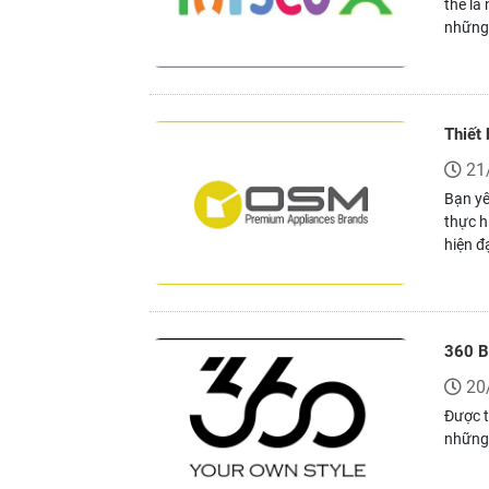
thể là
những 
cho cá
đồ chơ
Thiết 
21
Bạn yê
thực h
hiện đ
nhu cầ
360 B
20
Được t
những 