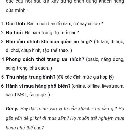
các câu hỏi sau để xây dựng chân dung khách hàng
của mình:
Giới tính
: Bạn muốn bán đồ nam, nữ hay unisex?
Độ tuổi
: Họ nằm trong độ tuổi nào?
Nhu cầu chính khi mua quần áo là gì?
(đi làm, đi học,
đi chơi, chụp hình, tập thể thao...)
Phong cách thời trang ưa thích?
(basic, năng động,
sang trọng, phá cách...)
Thu nhập trung bình?
(để xác định mức giá hợp lý)
Hành vi mua hàng phổ biến?
(online, offline, livestream,
sàn TMĐT, fanpage...)
Gợi ý:
Hãy đặt mình vào vị trí của khách - họ cần gì? Họ
gặp vấn đề gì khi đi mua sắm? Họ muốn trải nghiệm mua
hàng như thế nào?