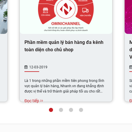
Phần mềm quản lý bán hàng đa kênh
M
toàn diện cho chủ shop
d
V
12-03-2019
Là 1 trong những phần mềm tiên phong trong lĩnh
S
vực quản lý bán hàng, Nhanh.vn đang khẳng định
v
được vị thế và trở thành giải pháp tối ưu cho rất
c
nhiều chuỗi cửa hàng bán lẻ.
Đọc tiếp
Đ