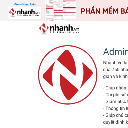
Admi
Nhanh.vn là 
của 750 nhân
gian và kin
- Giúp nhân
- Chi phí s
- Giảm 50% t
- Thông tin 
- Giúp chủ c
quyết định k