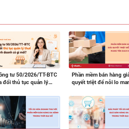
ông tư 50/2026/TT-BTC
Phần mềm bán hàng giả
 đổi thủ tục quản lý
quyết triệt để nỗi lo ma
uế hộ kinh doanh có gì
tên giao hàng
i?