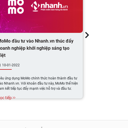
oMo đầu tư vào Nhanh.vn thúc đẩy
MoMo đầu tư 
oanh nghiệp khởi nghiệp sáng tạo
đẩy giải pháp
iệt
10-01-2022
12-01-2022
iêu ứng dụng MoMo chính thức hoàn thành đầu tư
MoMo vừa hoàn th
ào Nhanh.vn. Với khoản đầu tư này, MoMo thể hiện
qua thương vụ này
am kết tiếp tục đẩy mạnh việc hỗ trợ và đầu tư.
trợ và đầu tư vào 
Việt Nam.
ọc tiếp
Đọc tiếp