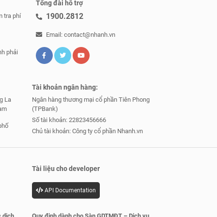
Tổng đài hỗ trợ
1900.2812
 tra phí
Email: contact@nhanh.vn
nh phải
Tài khoản ngân hàng:
g La
Ngân hàng thương mại cổ phần Tiên Phong
Nam
(TPBank)
Số tài khoản: 22823456666
phố
Chủ tài khoản: Công ty cổ phần Nhanh.vn
Tài liệu cho developer
API Documentation
 dịch
Quy định dành cho Sàn GDTMĐT – Dịch vụ