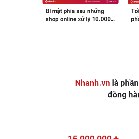
Bí mật phía sau những
Tố
shop online xử lý 10.000
ph
đơn/ngày mà không cần
kên
tăng nhân sự
Nhanh.vn
là phần
đồng hà
+
15,000,000