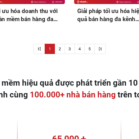
i ưu hóa doanh thu với
Giải pháp tối ưu hóa hi
ần mềm bán hàng đa
quả bán hàng đa kênh
h trong thời đại số
trong thời đại 4.0
1
2
3
4
5
 mềm hiệu quả được phát triển gần 1
nh cùng
100.000+ nhà bán hàng
trên 
+
65,000