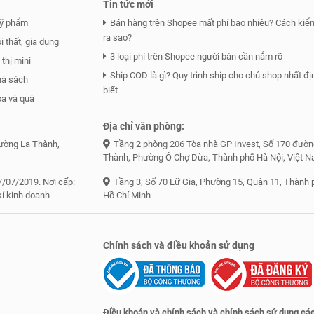
Tin tức mới
ỹ phẩm
Bán hàng trên Shopee mất phí bao nhiêu? Cách kiểm
ra sao?
 thất, gia dụng
3 loại phí trên Shopee người bán cần nắm rõ
thị mini
Ship COD là gì? Quy trình ship cho chủ shop nhất đị
hà sách
biết
a và quà
Địa chỉ văn phòng:
đường La Thành,
Tầng 2 phòng 206 Tòa nhà GP Invest, Số 170 đườn
Thành, Phường Ô Chợ Dừa, Thành phố Hà Nội, Việt 
/07/2019. Nơi cấp:
Tầng 3, Số 70 Lữ Gia, Phường 15, Quận 11, Thành 
kí kinh doanh
Hồ Chí Minh
Chính sách và điều khoản sử dụng
Điều khoản và chính sách và chính sách sử dụng các