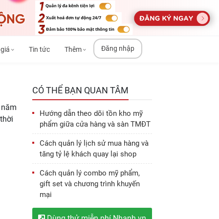
Đăng nhập
 giá
Tin tức
Thêm
CÓ THỂ BẠN QUAN TÂM
0 năm
Hướng dẫn theo dõi tồn kho mỹ
thời
phẩm giữa cửa hàng và sàn TMĐT
Cách quản lý lịch sử mua hàng và
tăng tỷ lệ khách quay lại shop
Cách quản lý combo mỹ phẩm,
gift set và chương trình khuyến
mại
Dùng thử miễn phí Nhanh.vn