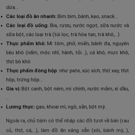
dừa…
Các loại đồ ăn nhanh:
Bim bim, bánh, kẹo, snack…
Các loại đồ uống:
Bia, rượu, nước ngọt, sữa nước và
sữa bột, các loại trà (túi lọc, trà hòa tan, trà khô,…)
Thực phẩm khô:
Mì tôm, phở, miến, bánh đa, nguyên
liệu khô (nấm, mộc nhĩ, hành, tỏi…), cá khô, mực khô,
thịt bò khô
Thực phẩm đóng hộp
: như pate, xúc xích, thịt xay, thịt
hộp, trứng hộp…
Gia vị:
Bột canh, bột nêm, mì chính, nước mắm, xì dầu,
…
Lương thực:
gạo, khoai mì, ngô, sắn, bột mỳ…
Ngoài ra, chủ tiệm có thể nhập các đồ tươi về bán (rau
củ, thịt, cá,...), làm đồ ăn sáng sẵn (xôi, bánh mỳ,..),