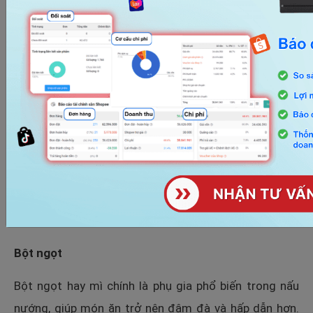
nào thay thế được.
Bột canh
Bột canh là gia vị tiện lợi, giá rẻ, phù hợp với nhiều gia
đình, đặc biệt ở khu vực đô thị có nhịp sống bận rộn.
Thị trường có nhiều loại hương vị như bột canh gà, bò,
cua hay chả cá, đáp ứng sở thích khác nhau. Tuy cung
cấp thêm dinh dưỡng, song người tiêu dùng cần chú ý
liều lượng để tránh ảnh hưởng đến sức khỏe tim
mạch và thận.
Bột ngọt
Bột ngọt hay mì chính là phụ gia phổ biến trong nấu
nướng, giúp món ăn trở nên đậm đà và hấp dẫn hơn.