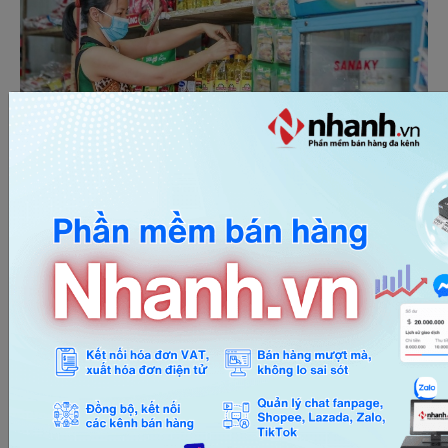
Nước mắm
Nước mắm được xem là “linh hồn” của ẩm thực Việt
Nam, là gia vị không thể thiếu trong canh, kho, xào hay
các món gỏi, nướng. Sản phẩm mang lại vị đậm đà
đặc trưng, đồng thời cung cấp khoáng chất và vitamin
cho cơ thể. Truyền thống sử dụng nước mắm đã ăn
sâu vào thói quen của người Việt, khó có loại gia vị