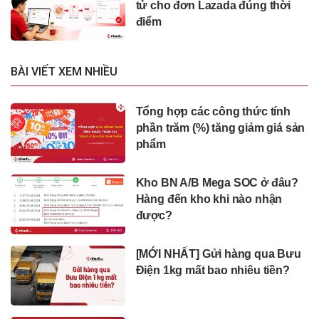
tử cho đơn Lazada đúng thời
điểm
BÀI VIẾT XEM NHIỀU
Tổng hợp các công thức tính
phần trăm (%) tăng giảm giá sản
phẩm
Kho BN A/B Mega SOC ở đâu?
Hàng đến kho khi nào nhận
được?
[MỚI NHẤT] Gửi hàng qua Bưu
Điện 1kg mất bao nhiêu tiền?