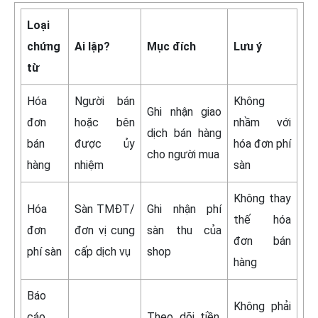
Loại
chứng
Ai lập?
Mục đích
Lưu ý
từ
Hóa
Người bán
Không
Ghi nhận giao
đơn
hoặc bên
nhầm với
dịch bán hàng
bán
được ủy
hóa đơn phí
cho người mua
hàng
nhiệm
sàn
Không thay
Hóa
Sàn TMĐT/
Ghi nhận phí
thế hóa
đơn
đơn vị cung
sàn thu của
đơn bán
phí sàn
cấp dịch vụ
shop
hàng
Báo
Không phải
cáo
Theo dõi tiền,