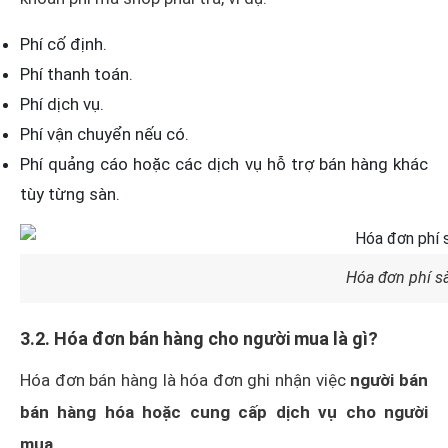
lưu dữ
liệu đơn
Phí cố định.
hàng,
Phí thanh toán.
Shop chưa
doanh
Phí dịch vụ.
thuộc diện
thu, phí,
Phí vận chuyển nếu có.
bắt buộc
hoàn
Phí quảng cáo hoặc các dịch vụ hỗ trợ bán hàng khác
hàng để
tùy từng sàn.
tránh bị
động
Hóa đơn phí s
Xác định
rõ trạng
3.2. Hóa đơn bán hàng cho người mua là gì?
thái đơn
Hóa đơn bán hàng là hóa đơn ghi nhận việc
người bán
Shop nhiều
dùng để
bán hàng hóa hoặc cung cấp dịch vụ cho người
đơn COD
kiểm tra
trước khi
mua
.