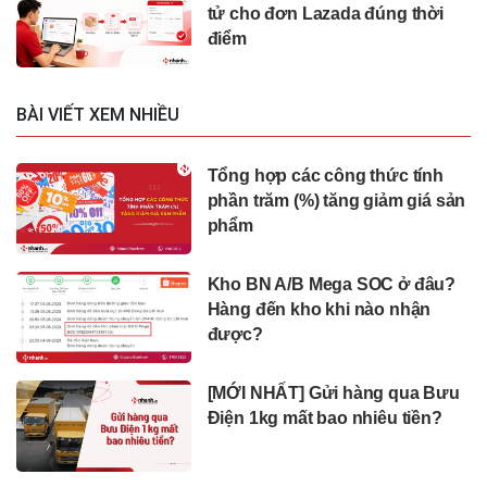
tử cho đơn Lazada đúng thời
điểm
BÀI VIẾT XEM NHIỀU
Tổng hợp các công thức tính
phần trăm (%) tăng giảm giá sản
phẩm
Kho BN A/B Mega SOC ở đâu?
Hàng đến kho khi nào nhận
được?
[MỚI NHẤT] Gửi hàng qua Bưu
Điện 1kg mất bao nhiêu tiền?