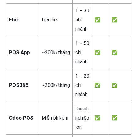
1 - 30
Ebiz
Liên hệ
chi
✅
✅
C
nhánh
1 - 50
POS App
~200k/tháng
chi
✅
✅
C
nhánh
1 - 20
POS365
~200k/tháng
chi
✅
✅
C
nhánh
Doanh
Odoo POS
Miễn phí/phí
nghiệp
✅
✅
C
lớn