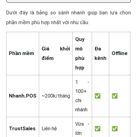
Dưới đây là bảng so sánh nhanh giúp bạn lựa chọn
phần mềm phù hợp nhất với nhu cầu:
Quy
Giá khởi
mô
Đa
D
Phần mềm
Offline
điểm
phù
kênh
t
hợp
1 -
100+
7
Nhanh.POS
~200k/tháng
✅
✅
chi
n
nhánh
Vừa -
TrustSales
Liên hệ
✅
✅
C
lớn