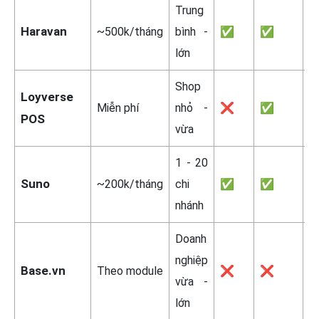
Trung
1
Haravan
~500k/tháng
bình -
✅
✅
n
lớn
Shop
Loyverse
M
Miễn phí
nhỏ -
❌
✅
POS
ph
vừa
1 - 20
Suno
~200k/tháng
chi
✅
✅
C
nhánh
Doanh
nghiệp
3
Base.vn
Theo module
❌
❌
vừa -
n
lớn