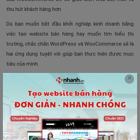
thu hút khách hàng hơn
Dù bạn muốn bắt đầu khởi nghiệp kinh doanh bằng
việc tạo website bán hàng hay muốn tìm hiểu thị
trường, chắc chắn WordPress và WooCommerce sẽ là
hai ứng dụng tuyệt vời giúp bạn thực hiện được mục
tiêu của mình.
×
Một website không chỉ giúp bán hàng mà còn có thể
hỗ trợ xây dựng thương hiệu cá nhân. Nếu bạn muốn
khai thác hướng này, hãy xem 5 bước
xây dựng thương
với website
.
hiệu cá nhân