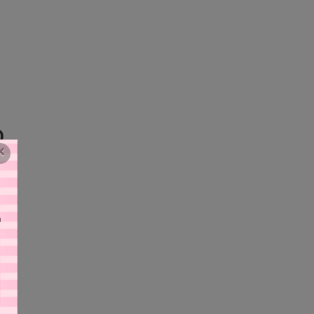
Ò
×
N