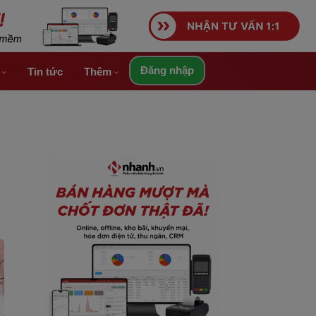
Đăng nhập
á
Tin tức
Thêm