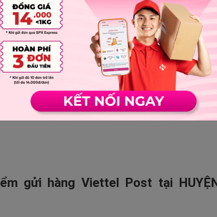
ểm gửi hàng Viettel Post tại HUYỆ