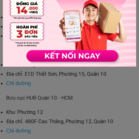
Bưu cục Quận 10 - HCM
Khu: Phường 12
Địa chỉ: 37 Hòa Hưng, P.12, Quận 10, HCM
Chỉ đường
Bưu cục TT Quận 10 - HCM
Khu: Phường 15
Địa chỉ: E1D Thất Sơn, Phường 15, Quận 10
Chỉ đường
Bưu cục HUB Quận 10 - HCM
Khu: Phường 12
Địa chỉ: 480F Cao Thắng, Phường 12, Quận 10
Chỉ đường