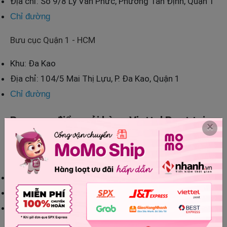
Địa chỉ: Số 9/8 Lý Văn Phức, Phường Tân Định, Quận 1
Chỉ đường
Bưu cục Quận 1 - HCM
Khu: Đa Kao
Địa chỉ: 104/5 Mai Thị Lựu, P. Đa Kao, Quận 1
Chỉ đường
Bưu cục, điểm gửi hàng Viettel Post tại
×
QUẬN 10
Bưu cục Lê Hồng Phong - HCM
Khu: Phường 7
Địa chỉ: 356 Vĩnh Viễn, Phường 7, Quận 10
Chỉ đường