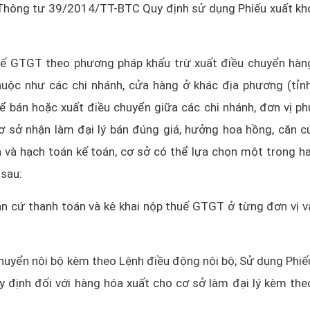
 Thông tư 39/2014/TT-BTC Quy định sử dụng Phiếu xuất kh
huế GTGT theo phương pháp khấu trừ xuất điều chuyển hàn
uộc như các chi nhánh, cửa hàng ở khác địa phương (tỉnh
 bán hoặc xuất điều chuyển giữa các chi nhánh, đơn vị ph
ơ sở nhận làm đại lý bán đúng giá, hưởng hoa hồng, căn c
và hạch toán kế toán, cơ sở có thể lựa chọn một trong ha
sau:
 cứ thanh toán và kê khai nộp thuế GTGT ở từng đơn vị v
chuyển nội bộ kèm theo Lệnh điều động nội bộ; Sử dụng Phiế
uy định đối với hàng hóa xuất cho cơ sở làm đại lý kèm the