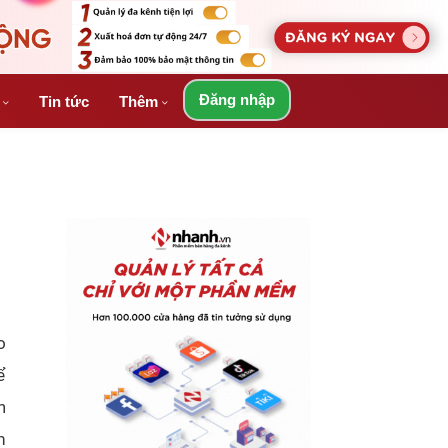
Đăng nhập
á
Tin tức
Thêm
o
ể
n
m