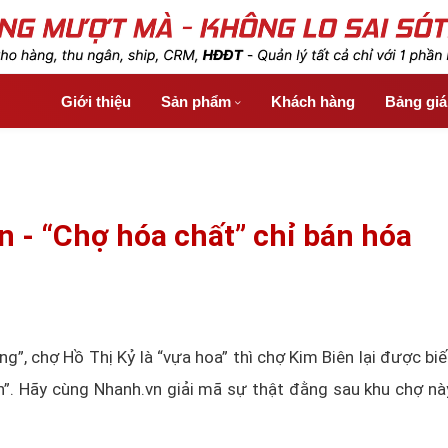
Giới thiệu
Sản phẩm
Khách hàng
Bảng gi
n - “Chợ hóa chất” chỉ bán hóa
g”, chợ Hồ Thị Kỷ là “vựa hoa” thì chợ Kim Biên lại được biế
n”. Hãy cùng Nhanh.vn giải mã sự thật đằng sau khu chợ nà