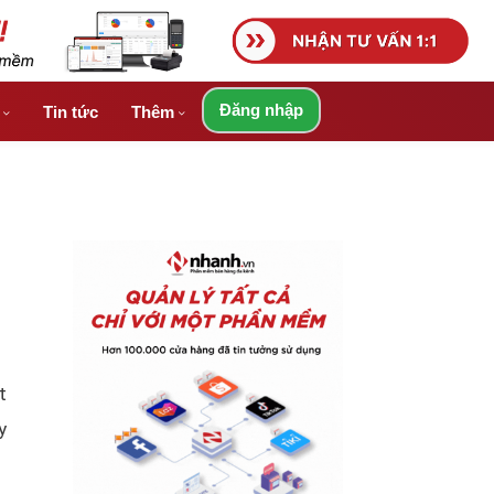
Đăng nhập
á
Tin tức
Thêm
t
y