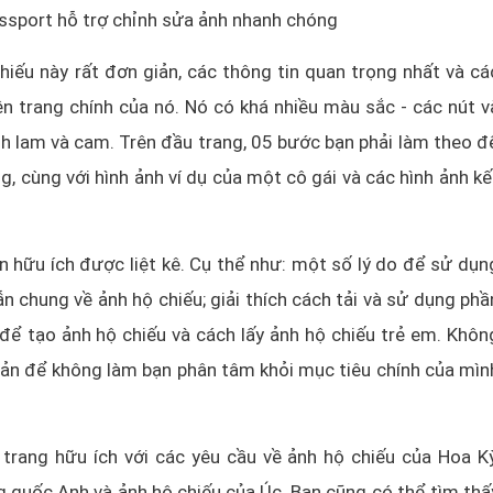
sport hỗ trợ chỉnh sửa ảnh nhanh chóng
hiếu này rất đơn giản, các thông tin quan trọng nhất và cá
ên trang chính của nó. Nó có khá nhiều màu sắc - các nút v
anh lam và cam. Trên đầu trang, 05 bước bạn phải làm theo đ
ng, cùng với hình ảnh ví dụ của một cô gái và các hình ảnh kế
n hữu ích được liệt kê. Cụ thể như: một số lý do để sử dụn
chung về ảnh hộ chiếu; giải thích cách tải và sử dụng phầ
để tạo ảnh hộ chiếu và cách lấy ảnh hộ chiếu trẻ em. Khôn
ản để không làm bạn phân tâm khỏi mục tiêu chính của mìn
trang hữu ích với các yêu cầu về ảnh hộ chiếu của Hoa Kỳ
 quốc Anh và ảnh hộ chiếu của Úc. Bạn cũng có thể tìm thấ