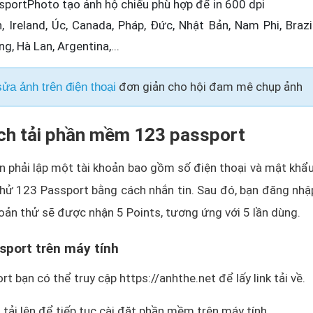
sportPhoto tạo ảnh hộ chiếu phù hợp để in 600 dpi
 Ireland, Úc, Canada, Pháp, Đức, Nhật Bản, Nam Phi, Brazil
, Hà Lan, Argentina,...
đơn giản cho hội đam mê chụp ảnh
ửa ảnh trên điện thoại
ách tải phần mềm 123 passport
 phải lập một tài khoản bao gồm số điện thoại và mật khẩu
 thử 123 Passport bằng cách nhắn tin. Sau đó, bạn đăng nhậ
oản thử sẽ được nhận 5 Points, tương ứng với 5 lần dùng.
sport trên máy tính
 bạn có thể truy cập https://anhthe.net để lấy link tải về.
a tải lên để tiếp tục cài đặt phần mềm trên máy tính.