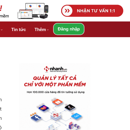
Đăng nhập
á
Tin tức
Thêm
n
t
n
ộ