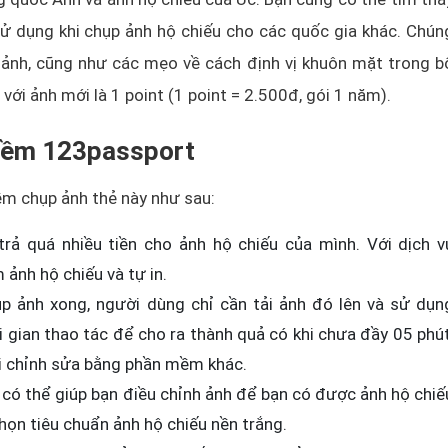
ử dụng khi chụp ảnh hộ chiếu cho các quốc gia khác. Chún
 ảnh, cũng như các mẹo về cách định vị khuôn mặt trong b
ới ảnh mới là 1 point (1 point = 2.500đ, gói 1 năm).
 mềm 123passport
ềm chụp ảnh thẻ này như sau:
trả quá nhiều tiền cho ảnh hộ chiếu của mình. Với dịch v
ảnh hộ chiếu và tự in.
p ảnh xong, người dùng chỉ cần tải ảnh đó lên và sử dụn
 gian thao tác để cho ra thành quả có khi chưa đầy 05 phút
khi chỉnh sửa bằng phần mềm khác.
 có thể giúp bạn điều chỉnh ảnh để bạn có được ảnh hộ chiế
họn tiêu chuẩn ảnh hộ chiếu nền trắng.