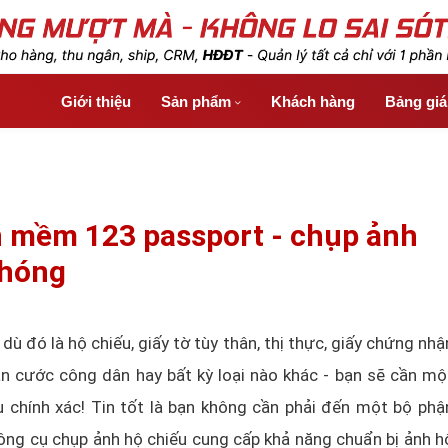
Giới thiệu
Sản phẩm
Khách hàng
Bảng gi
 mềm 123 passport - chụp ảnh
chóng
 dù đó là hộ chiếu, giấy tờ tùy thân, thị thực, giấy chứng nhậ
căn cước công dân hay bất kỳ loại nào khác - bạn sẽ cần mộ
 chính xác! Tin tốt là bạn không cần phải đến một bộ phậ
công cụ chụp ảnh hộ chiếu cung cấp khả năng chuẩn bị ảnh h