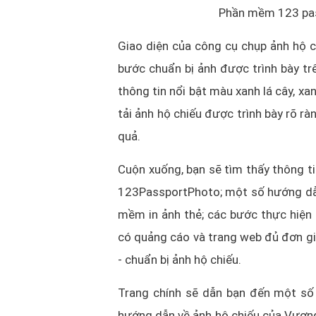
Phần mềm 123 pas
Giao diện của công cụ chụp ảnh hộ c
bước chuẩn bị ảnh được trình bày tr
thông tin nổi bật màu xanh lá cây, x
tải ảnh hộ chiếu được trình bày rõ rà
quả.
Cuộn xuống, bạn sẽ tìm thấy thông ti
123PassportPhoto; một số hướng dẫn 
mềm in ảnh thẻ; các bước thực hiện 
có quảng cáo và trang web đủ đơn gi
- chuẩn bị ảnh hộ chiếu.
Trang chính sẽ dẫn bạn đến một số 
hướng dẫn về ảnh hộ chiếu của Vương