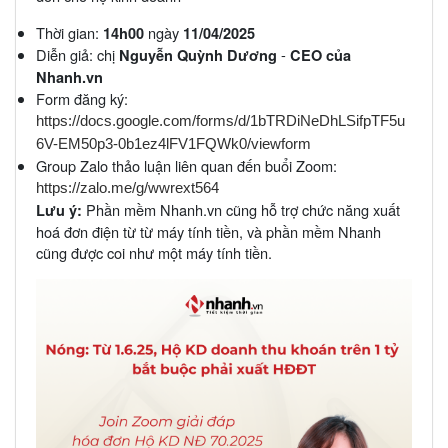
Thời gian:
ngày
14h00
11/04/2025
Diễn giả: chị
-
Nguyễn Quỳnh Dương
CEO của
Nhanh.vn
Form đăng ký:
https://docs.google.com/forms/d/1bTRDiNeDhLSifpTF5u
6V-EM50p3-0b1ez4lFV1FQWk0/viewform
Group Zalo thảo luận liên quan đến buổi Zoom:
https://zalo.me/g/wwrext564
Phần mềm Nhanh.vn cũng hỗ trợ chức năng xuất
Lưu ý:
hoá đơn điện từ từ máy tính tiền, và phần mềm Nhanh
cũng được coi như một máy tính tiền.