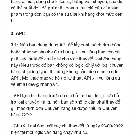
hàng bị mất, đang chờ khiếu nại hãng vận chuyển, sau đó
có thể xuất đơn để ghi nhận doanh thu, giá bán của sản
phẩm trong đơn bạn có thể sửa lại khi hãng chốt mức đền
bù.
3. API:
Nếu bạn đang dùng API để lấy
3.1:
danh sách đơn hàng
hoặc nhận
, xin vui lòng báo cho bộ
webhooks đơn hàng
phận kỹ thuật để chuẩn bị cho việc thay đổi loại đơn hàng
này (Nếu trước đó bạn không có logic xử lý với loại chuyển
hàng shippingType, thì cũng không cần điều chỉnh code
API). Mọi thắc mắc về hỗ trợ kỹ thuật API xin vui lòng gửi
về email dev@nhanh.vn.
-
API tạo đơn hàng trước đó chỉ hỗ trợ loại đơn, chưa hỗ
trợ loại chuyển hàng, nên bạn sẽ không cần phải thay đổi
gì, mặc định đơn Chuyển hàng sẽ được hiểu là Chuyển
hàng
COD.
- Chú ý: Loại đơn mới này chỉ thay đổi từ ngày 26/09/2022,
hiện tại mọi logic vẫn đang chạy như cũ.