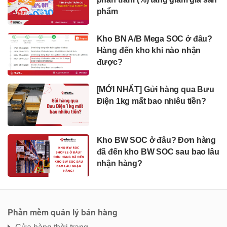
phẩm
Kho BN A/B Mega SOC ở đâu?
Hàng đến kho khi nào nhận
được?
[MỚI NHẤT] Gửi hàng qua Bưu
Điện 1kg mất bao nhiêu tiền?
Kho BW SOC ở đâu? Đơn hàng
đã đến kho BW SOC sau bao lâu
nhận hàng?
Phần mềm quản lý bán hàng