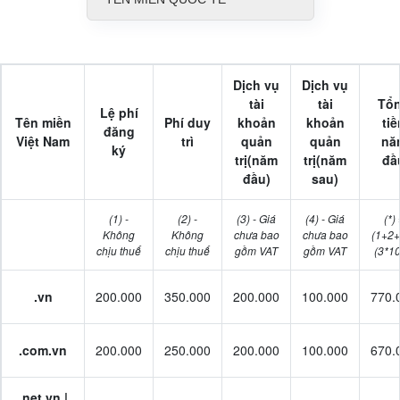
Dịch vụ
Dịch vụ
tài
tài
Tổ
Lệ phí
Tên miền
Phí duy
khoản
khoản
tiề
đăng
Việt Nam
trì
quản
quản
nă
ký
trị
(năm
trị
(năm
đầ
đầu)
sau)
(1) -
(2) -
(3) - Giá
(4) - Giá
(*) 
Không
Không
chưa bao
chưa bao
(1+2+
chịu thuế
chịu thuế
gồm VAT
gồm VAT
(3*1
.vn
200.000
350.000
200.000
100.000
770.
.com.vn
200.000
250.000
200.000
100.000
670.
.net.vn |