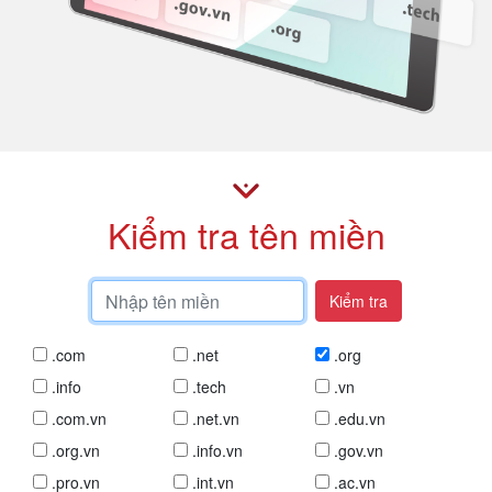
Kiểm tra tên miền
Kiểm tra
.com
.net
.org
.info
.tech
.vn
.com.vn
.net.vn
.edu.vn
.org.vn
.info.vn
.gov.vn
.pro.vn
.int.vn
.ac.vn