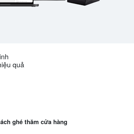
inh
hiệu quả
hách ghé thăm cửa hàng