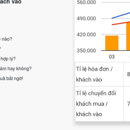
hách vào
ế nào?
?
 hợp lý?
tâm hay không?
quả bất ngờ!