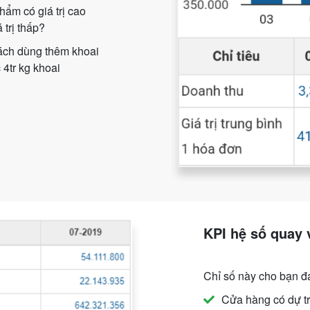
hẩm có giá trị cao
 trị thấp?
hách dùng thêm khoai
4tr kg khoai
KPI hệ số quay 
Chỉ số này cho bạn đ
Cửa hàng có dự t