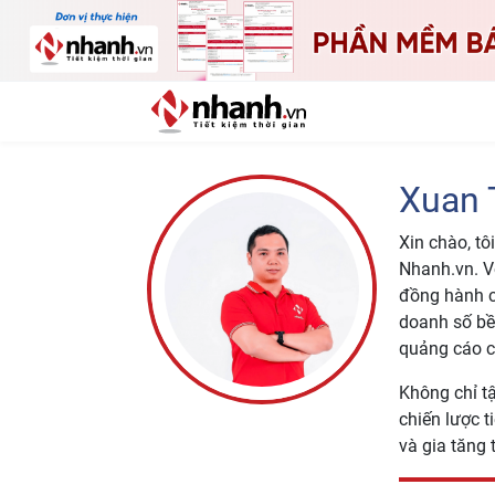
Xuan 
Xin chào, tô
Nhanh.vn. V
đồng hành c
doanh số bề
quảng cáo c
Không chỉ tậ
chiến lược t
và gia tăng 