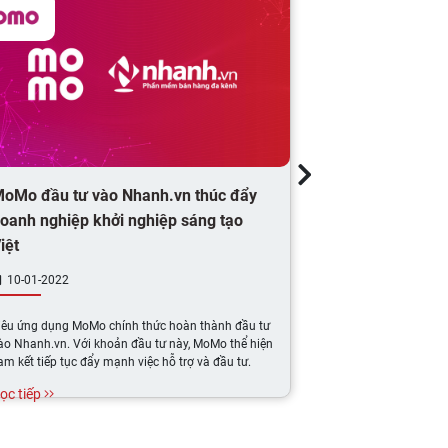
oMo đầu tư vào Nhanh.vn thúc đẩy
MoMo đầu tư 
oanh nghiệp khởi nghiệp sáng tạo
đẩy giải pháp
iệt
10-01-2022
12-01-2022
iêu ứng dụng MoMo chính thức hoàn thành đầu tư
MoMo vừa hoàn th
ào Nhanh.vn. Với khoản đầu tư này, MoMo thể hiện
qua thương vụ này
am kết tiếp tục đẩy mạnh việc hỗ trợ và đầu tư.
trợ và đầu tư vào 
Việt Nam.
ọc tiếp
Đọc tiếp