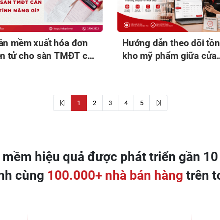
ần mềm xuất hóa đơn
Hướng dẫn theo dõi tồn
ện tử cho sàn TMĐT cần
kho mỹ phẩm giữa cửa
tính năng gì?
hàng và sàn TMĐT
1
2
3
4
5
 mềm hiệu quả được phát triển gần 1
nh cùng
100.000+ nhà bán hàng
trên 