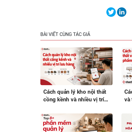
BÀI VIẾT CÙNG TÁC GIẢ
Cách quản lý kho nội thất
Các
cồng kềnh và nhiều vị trí
và
lưu hàng
ph