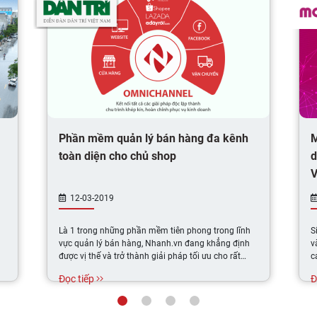
Phần mềm quản lý bán hàng đa kênh
M
toàn diện cho chủ shop
d
V
12-03-2019
Là 1 trong những phần mềm tiên phong trong lĩnh
S
vực quản lý bán hàng, Nhanh.vn đang khẳng định
v
được vị thế và trở thành giải pháp tối ưu cho rất
c
nhiều chuỗi cửa hàng bán lẻ.
Đọc tiếp
Đ